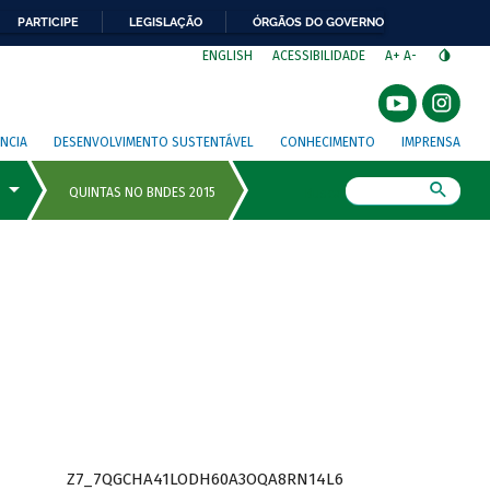
PARTICIPE
LEGISLAÇÃO
ÓRGÃOS DO GOVERNO
⁣
ENGLISH
ACESSIBILIDADE
A+
A-
NCIA
DESENVOLVIMENTO SUSTENTÁVEL
CONHECIMENTO
IMPRENSA
Busca
Z7_7QGCHA41LODH60A3OQA8RN14L6