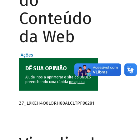
do
Conteúdo
da Web
Ações
DÊ SUA OPINIÃO
Ajude-nos a aprimorar o site do BNDES
preenchendo uma rápida
pesquisa
.
Z7_L9KEH4O0LORH80ALCLTPF80281