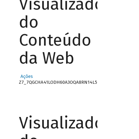
Visualizador
do
Conteúdo
da Web
Ações
Z7_7QGCHA41LODH60A3OQA8RN14L5
Visualizador