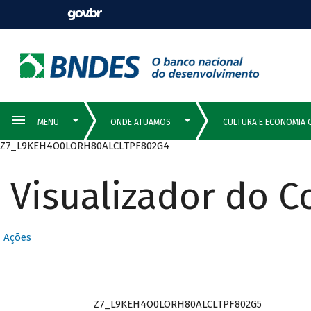
Z7_L9KEH4O0LORH80ALCLTPF802G4
Visualizador do 
Ações
Z7_L9KEH4O0LORH80ALCLTPF802G5