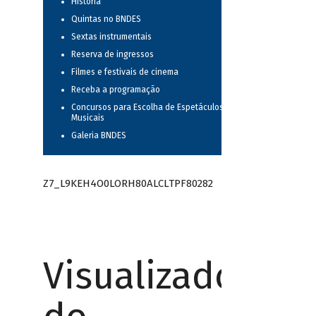
História
Quintas no BNDES
Sextas instrumentais
Reserva de ingressos
Filmes e festivais de cinema
Receba a programação
Concursos para Escolha de Espetáculos
Musicais
Galeria BNDES
Z7_L9KEH4O0LORH80ALCLTPF80282
Visualizador