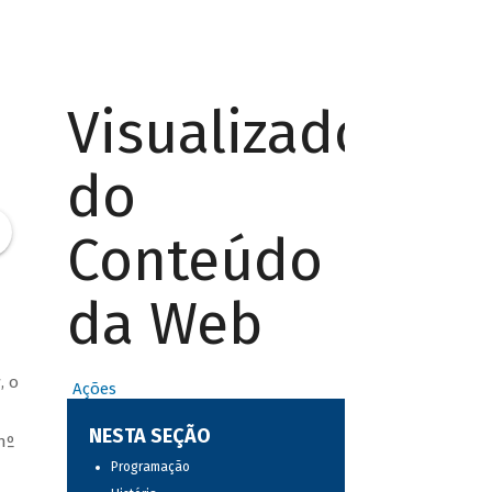
Visualizador
do
Conteúdo
da Web
, o
Ações
NESTA SEÇÃO
nº
Programação