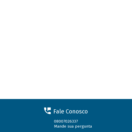
Fale Conosco
08007026337
Mande sua pergunta