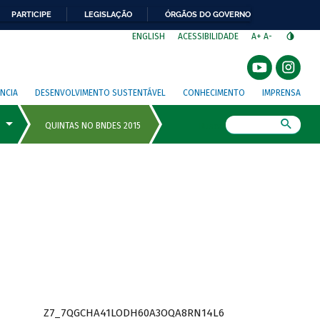
PARTICIPE
LEGISLAÇÃO
ÓRGÃOS DO GOVERNO
⁣
ENGLISH
ACESSIBILIDADE
A+
A-
NCIA
DESENVOLVIMENTO SUSTENTÁVEL
CONHECIMENTO
IMPRENSA
Busca
Z7_7QGCHA41LODH60A3OQA8RN14L6