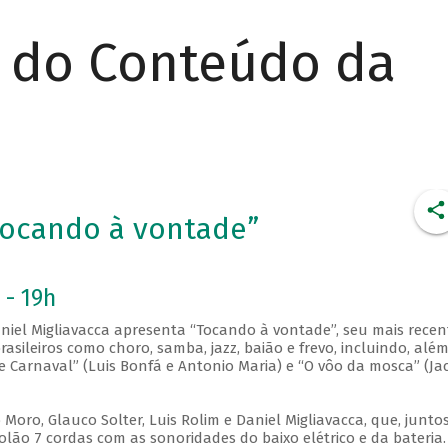
r do Conteúdo da
“Tocando à vontade”
 - 19h
el Migliavacca apresenta “Tocando à vontade”, seu mais recen
rasileiros como choro, samba, jazz, baião e frevo, incluindo, alé
e Carnaval” (Luis Bonfá e Antonio Maria) e “O vôo da mosca” (Ja
ro, Glauco Solter, Luis Rolim e Daniel Migliavacca, que, juntos
lão 7 cordas com as sonoridades do baixo elétrico e da bateria.