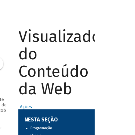
Visualizador
do
Conteúdo
da Web
te
m de
Ações
cob
NESTA SEÇÃO
,
Programação