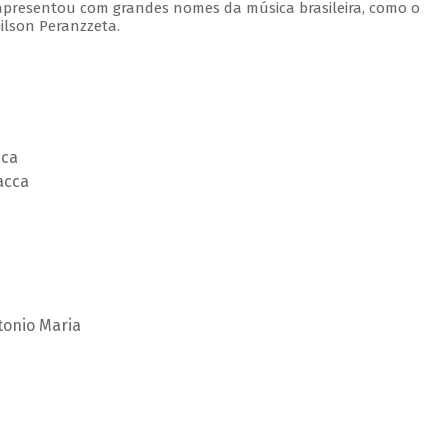
e apresentou com grandes nomes da música brasileira, como o
ilson Peranzzeta.
cca
acca
tonio Maria