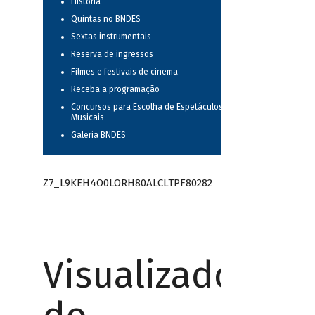
História
Quintas no BNDES
Sextas instrumentais
Reserva de ingressos
Filmes e festivais de cinema
Receba a programação
Concursos para Escolha de Espetáculos
Musicais
Galeria BNDES
Z7_L9KEH4O0LORH80ALCLTPF80282
Visualizador