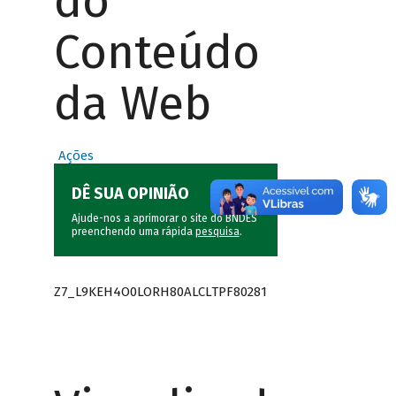
do
Conteúdo
da Web
Ações
DÊ SUA OPINIÃO
Ajude-nos a aprimorar o site do BNDES
preenchendo uma rápida
pesquisa
.
Z7_L9KEH4O0LORH80ALCLTPF80281