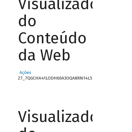
Visualizador
do
Conteúdo
da Web
Ações
Z7_7QGCHA41LODH60A3OQA8RN14L5
Visualizador