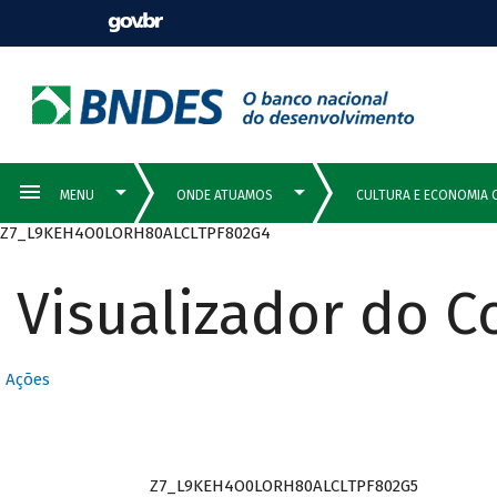
Z7_L9KEH4O0LORH80ALCLTPF802G4
Visualizador do 
Ações
Z7_L9KEH4O0LORH80ALCLTPF802G5