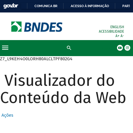
COMUNICA BR
ACESSO À INFORMAÇÃO
PARTI
ENGLISH
ACESSIBILIDADE
A+
A-
Busca
Z7_L9KEH4O0LORH80ALCLTPF802G4
Visualizador do
Conteúdo da Web
Ações