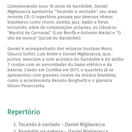
Comemorando seus 10 anos de bandolim, Daniel
Migliavacca apresenta “Tocando à vontade”, seu mais
recente CD. O repertório passeia por diversos ritmos
brasileiros como choro, samba, jazz, baião e frevo,
incluindo, além de composições próprias, os clássicos
“Manhã de Carnaval” (Luis Bonfá e Antonio Maria) e “O
vôo da mosca” (Jacob do Bandolim).
Daniel é acompanhado dos músicos Gustavo Moro,
Glauco Solter, Luis Rolim e Daniel Migliavacca, que,
juntos, mesclam o som acústico do bandolim e do violão
7 cordas com as sonoridades do baixo elétrico e da
bateria. Criado em Curitiba em 2011, o quarteto já se
apresentou com grandes nomes da música brasileira,
como o acordeonista Renato Borghetti e o pianista
Gilson Peranzzeta.
Repertório
Tocando à vontade – Daniel Migliavacca
Bandolim na gafieira – Daniel Migliavacca