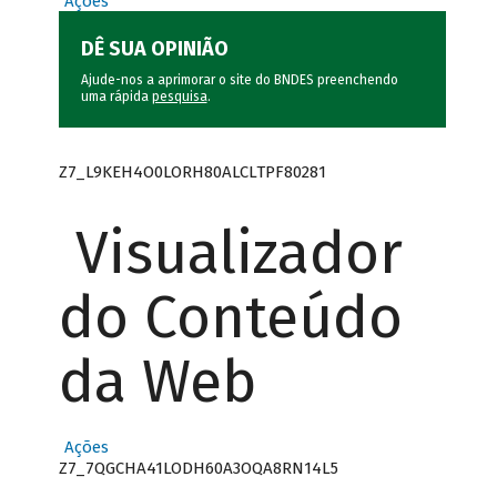
Ações
DÊ SUA OPINIÃO
Ajude-nos a aprimorar o site do BNDES preenchendo
uma rápida
pesquisa
.
Z7_L9KEH4O0LORH80ALCLTPF80281
Visualizador
do Conteúdo
da Web
Ações
Z7_7QGCHA41LODH60A3OQA8RN14L5