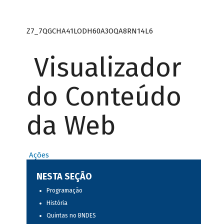
Z7_7QGCHA41LODH60A3OQA8RN14L6
Visualizador
do Conteúdo
da Web
Ações
NESTA SEÇÃO
Programação
História
Quintas no BNDES