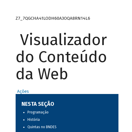
Z7_7QGCHA41LODH60A3OQA8RN14L6
Visualizador
do Conteúdo
da Web
Ações
NESTA SEÇÃO
Programação
História
Quintas no BNDES