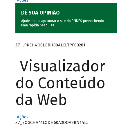
Ações
DÊ SUA OPINIÃO
Ajude-nos a aprimorar o site do BNDES preenchendo
uma rápida
pesquisa
.
Z7_L9KEH4O0LORH80ALCLTPF80281
Visualizador
do Conteúdo
da Web
Ações
Z7_7QGCHA41LODH60A3OQA8RN14L5