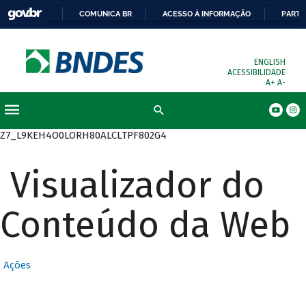
COMUNICA BR
ACESSO À INFORMAÇÃO
PARTI
ENGLISH
ACESSIBILIDADE
A+
A-
Busca
Z7_L9KEH4O0LORH80ALCLTPF802G4
Visualizador do
Conteúdo da Web
Ações