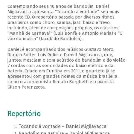
Comemorando seus 10 anos de bandolim, Daniel
Migliavacca apresenta “Tocando à vontade”, seu mais
recente CD. O repertório passeia por diversos ritmos
brasileiros como choro, samba, jazz, baião e frevo,
incluindo, além de composições próprias, os clássicos
“Manhã de Carnaval” (Luis Bonfá e Antonio Maria) e “O
vôo da mosca” (Jacob do Bandolim).
Daniel é acompanhado dos músicos Gustavo Moro,
Glauco Solter, Luis Rolim e Daniel Migliavacca, que,
juntos, mesclam o som acústico do bandolim e do violão
7 cordas com as sonoridades do baixo elétrico e da
bateria. Criado em Curitiba em 2011, o quarteto já se
apresentou com grandes nomes da música brasileira,
como o acordeonista Renato Borghetti e o pianista
Gilson Peranzzeta.
Repertório
Tocando à vontade – Daniel Migliavacca
Bandolim na gafieira – Daniel Migliavacca