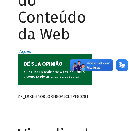
do
Conteúdo
da Web
Ações
DÊ SUA OPINIÃO
Ajude-nos a aprimorar o site do BNDES
preenchendo uma rápida
pesquisa
.
Z7_L9KEH4O0LORH80ALCLTPF80281