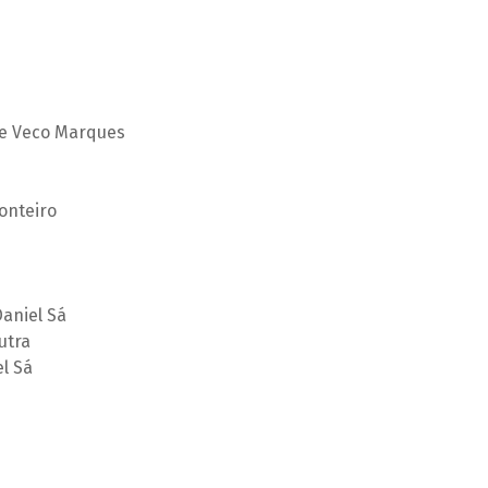
 e Veco Marques
onteiro
Daniel Sá
utra
l Sá