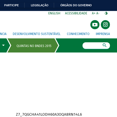
PARTICIPE
LEGISLAÇÃO
ÓRGÃOS DO GOVERNO
⁣
ENGLISH
ACESSIBILIDADE
A+
A-
NCIA
DESENVOLVIMENTO SUSTENTÁVEL
CONHECIMENTO
IMPRENSA
Busca
Z7_7QGCHA41LODH60A3OQA8RN14L6