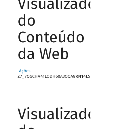
Visualizador
do
Conteúdo
da Web
Ações
Z7_7QGCHA41LODH60A3OQA8RN14L5
Visualizador