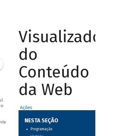
Visualizador
do
Conteúdo
da Web
ul
do
Ações
NESTA SEÇÃO
rie
Programação