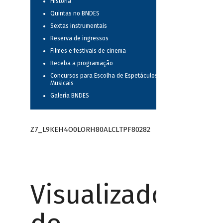
História
Quintas no BNDES
Sextas instrumentais
Reserva de ingressos
Filmes e festivais de cinema
Receba a programação
Concursos para Escolha de Espetáculos
Musicais
Galeria BNDES
Z7_L9KEH4O0LORH80ALCLTPF80282
Visualizador