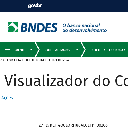
Z7_L9KEH4O0LORH80ALCLTPF802G4
Visualizador do 
Ações
Z7_L9KEH4O0LORH80ALCLTPF802G5