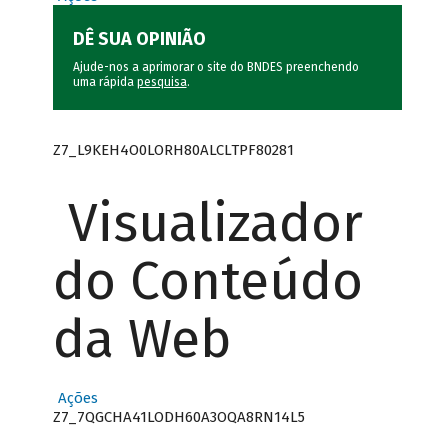
DÊ SUA OPINIÃO
Ajude-nos a aprimorar o site do BNDES preenchendo
uma rápida
pesquisa
.
Z7_L9KEH4O0LORH80ALCLTPF80281
Visualizador
do Conteúdo
da Web
Ações
Z7_7QGCHA41LODH60A3OQA8RN14L5