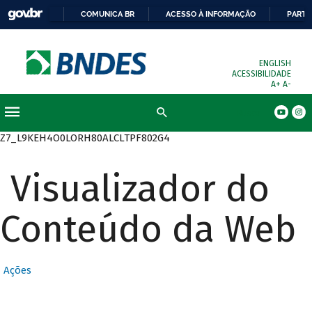
COMUNICA BR
ACESSO À INFORMAÇÃO
PARTI
ENGLISH
ACESSIBILIDADE
A+
A-
Busca
Z7_L9KEH4O0LORH80ALCLTPF802G4
Visualizador do
Conteúdo da Web
Ações