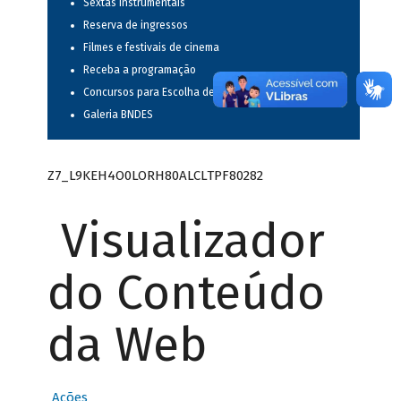
Sextas instrumentais
Reserva de ingressos
Filmes e festivais de cinema
Receba a programação
Concursos para Escolha de Espetáculos Musicais
Galeria BNDES
Z7_L9KEH4O0LORH80ALCLTPF80282
Visualizador
do Conteúdo
da Web
Ações