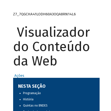
Z7_7QGCHA41LODH60A3OQA8RN14L6
Visualizador
do Conteúdo
da Web
Ações
NESTA SEÇÃO
Programação
História
Quintas no BNDES