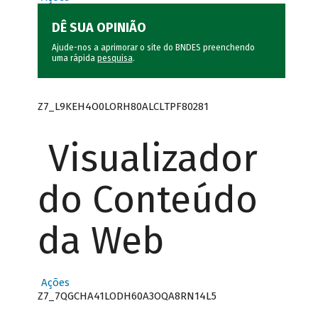
DÊ SUA OPINIÃO
Ajude-nos a aprimorar o site do BNDES preenchendo
uma rápida
pesquisa
.
Z7_L9KEH4O0LORH80ALCLTPF80281
Visualizador
do Conteúdo
da Web
Ações
Z7_7QGCHA41LODH60A3OQA8RN14L5