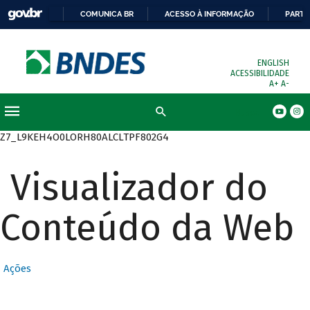
COMUNICA BR
ACESSO À INFORMAÇÃO
PARTI
ENGLISH
ACESSIBILIDADE
A+
A-
Busca
Z7_L9KEH4O0LORH80ALCLTPF802G4
Visualizador do
Conteúdo da Web
Ações