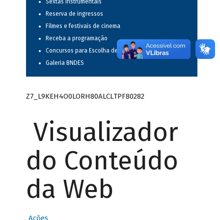
Sextas instrumentais
Reserva de ingressos
Filmes e festivais de cinema
Receba a programação
Concursos para Escolha de Espetáculos Musicais
Galeria BNDES
Z7_L9KEH4O0LORH80ALCLTPF80282
Visualizador
do Conteúdo
da Web
Ações