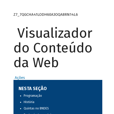
Z7_7QGCHA41LODH60A3OQA8RN14L6
Visualizador
do Conteúdo
da Web
Ações
NESTA SEÇÃO
Programação
História
Quintas no BNDES