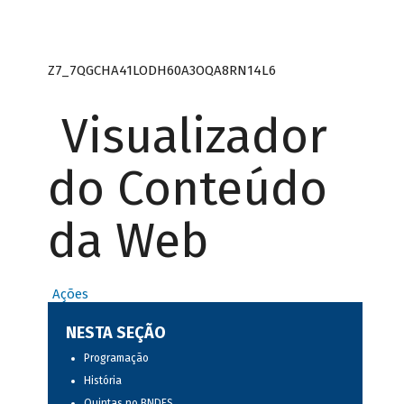
Z7_7QGCHA41LODH60A3OQA8RN14L6
Visualizador
do Conteúdo
da Web
Ações
NESTA SEÇÃO
Programação
História
Quintas no BNDES