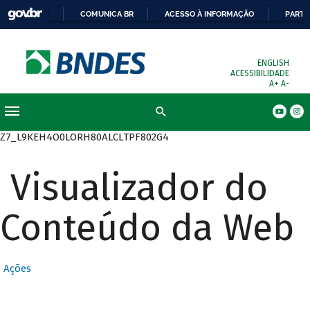
COMUNICA BR
ACESSO À INFORMAÇÃO
PARTI
ENGLISH
ACESSIBILIDADE
A+
A-
Busca
Z7_L9KEH4O0LORH80ALCLTPF802G4
Visualizador do
Conteúdo da Web
Ações