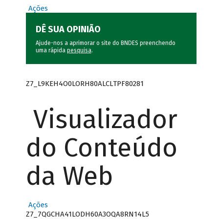
Ações
DÊ SUA OPINIÃO
Ajude-nos a aprimorar o site do BNDES preenchendo
uma rápida
pesquisa
.
Z7_L9KEH4O0LORH80ALCLTPF80281
Visualizador
do Conteúdo
da Web
Ações
Z7_7QGCHA41LODH60A3OQA8RN14L5