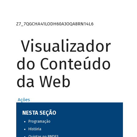
Z7_7QGCHA41LODH60A3OQA8RN14L6
Visualizador
do Conteúdo
da Web
Ações
NESTA SEÇÃO
Programação
História
Quintas no BNDES