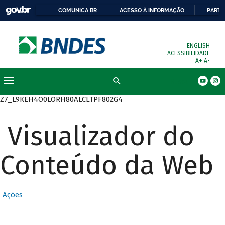
COMUNICA BR
ACESSO À INFORMAÇÃO
PARTI
ENGLISH
ACESSIBILIDADE
A+
A-
Busca
Z7_L9KEH4O0LORH80ALCLTPF802G4
Visualizador do
Conteúdo da Web
Ações