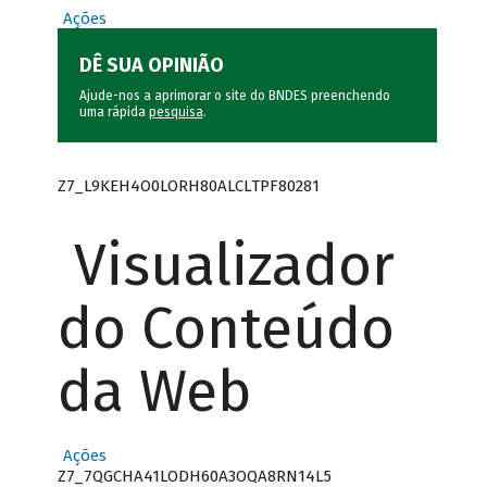
Ações
DÊ SUA OPINIÃO
Ajude-nos a aprimorar o site do BNDES preenchendo
uma rápida
pesquisa
.
Z7_L9KEH4O0LORH80ALCLTPF80281
Visualizador
do Conteúdo
da Web
Ações
Z7_7QGCHA41LODH60A3OQA8RN14L5