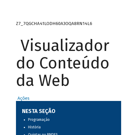
Z7_7QGCHA41LODH60A3OQA8RN14L6
Visualizador
do Conteúdo
da Web
Ações
NESTA SEÇÃO
Programação
História
Quintas no BNDES