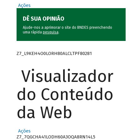
Ações
DÊ SUA OPINIÃO
Ajude-nos a aprimorar o site do BNDES preenchendo
uma rápida
pesquisa
.
Z7_L9KEH4O0LORH80ALCLTPF80281
Visualizador
do Conteúdo
da Web
Ações
Z7_7QGCHA41LODH60A3OQA8RN14L5