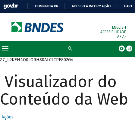
COMUNICA BR
ACESSO À INFORMAÇÃO
PARTI
ENGLISH
ACESSIBILIDADE
A+
A-
Busca
Z7_L9KEH4O0LORH80ALCLTPF802G4
Visualizador do
Conteúdo da Web
Ações