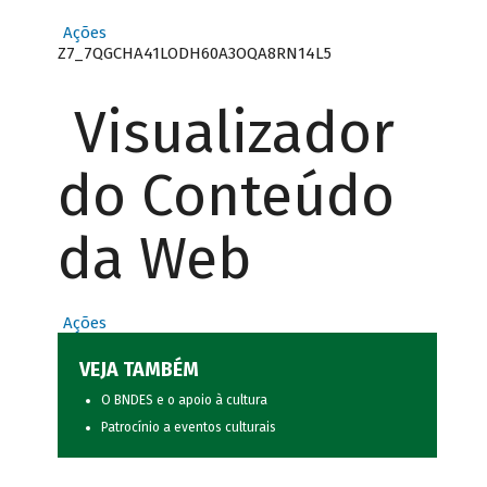
Ações
Z7_7QGCHA41LODH60A3OQA8RN14L5
Visualizador
do Conteúdo
da Web
Ações
VEJA TAMBÉM
O BNDES e o apoio à cultura
Patrocínio a eventos culturais