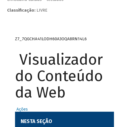
Classificação:
LIVRE
Z7_7QGCHA41LODH60A3OQA8RN14L6
Visualizador
do Conteúdo
da Web
Ações
NESTA SEÇÃO