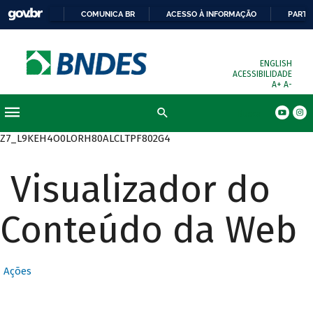
COMUNICA BR
ACESSO À INFORMAÇÃO
PARTI
ENGLISH
ACESSIBILIDADE
A+
A-
Busca
Z7_L9KEH4O0LORH80ALCLTPF802G4
Visualizador do
Conteúdo da Web
Ações