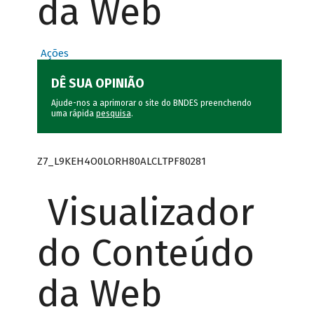
da Web
Ações
DÊ SUA OPINIÃO
Ajude-nos a aprimorar o site do BNDES preenchendo
uma rápida
pesquisa
.
Z7_L9KEH4O0LORH80ALCLTPF80281
Visualizador
do Conteúdo
da Web