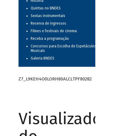
História
Quintas no BNDES
Sextas instrumentais
Reserva de ingressos
Filmes e festivais de cinema
Receba a programação
Concursos para Escolha de Espetáculos
Musicais
Galeria BNDES
Z7_L9KEH4O0LORH80ALCLTPF80282
Visualizador