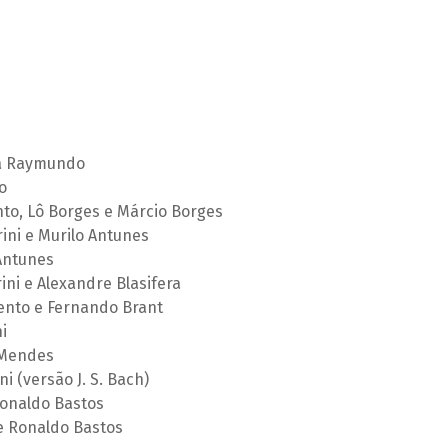
acá Raymundo
o
to, Lô Borges e Márcio Borges
ini e Murilo Antunes
 Antunes
ini e Alexandre Blasifera
ento e Fernando Brant
i
 Mendes
i (versão J. S. Bach)
Ronaldo Bastos
 e Ronaldo Bastos