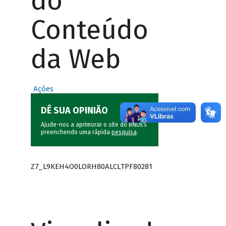
do
Conteúdo
da Web
Ações
DÊ SUA OPINIÃO
Ajude-nos a aprimorar o site do BNDES
preenchendo uma rápida
pesquisa
.
Z7_L9KEH4O0LORH80ALCLTPF80281