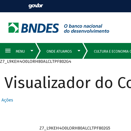
Z7_L9KEH4O0LORH80ALCLTPF802G4
Visualizador do 
Ações
Z7_L9KEH4O0LORH80ALCLTPF802G5