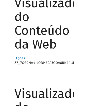
Visualizador
do
Conteúdo
da Web
Ações
Z7_7QGCHA41LODH60A3OQA8RN14L5
Visualizador