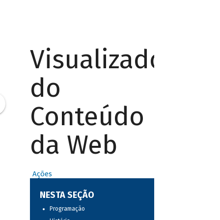
Visualizador
do
Conteúdo
da Web
Ações
NESTA SEÇÃO
Programação