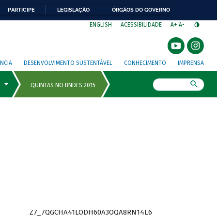
PARTICIPE
LEGISLAÇÃO
ÓRGÃOS DO GOVERNO
⁣
ENGLISH
ACESSIBILIDADE
A+
A-
NCIA
DESENVOLVIMENTO SUSTENTÁVEL
CONHECIMENTO
IMPRENSA
Busca
Z7_7QGCHA41LODH60A3OQA8RN14L6