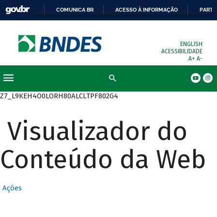
COMUNICA BR
ACESSO À INFORMAÇÃO
PARTI
ENGLISH
ACESSIBILIDADE
A+
A-
Busca
Z7_L9KEH4O0LORH80ALCLTPF802G4
Visualizador do
Conteúdo da Web
Ações