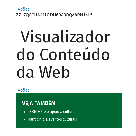
Ações
Z7_7QGCHA41LODH60A3OQA8RN14L5
Visualizador
do Conteúdo
da Web
Ações
VEJA TAMBÉM
O BNDES e o apoio à cultura
Patrocínio a eventos culturais