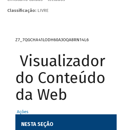
Classificação:
LIVRE
Z7_7QGCHA41LODH60A3OQA8RN14L6
Visualizador
do Conteúdo
da Web
Ações
NESTA SEÇÃO