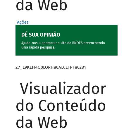
da Web
Ações
DÊ SUA OPINIÃO
Ajude-nos a aprimorar o site do BNDES preenchendo
uma rápida
pesquisa
.
Z7_L9KEH4O0LORH80ALCLTPF80281
Visualizador
do Conteúdo
da Web