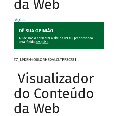
da Web
Ações
DÊ SUA OPINIÃO
Ajude-nos a aprimorar o site do BNDES preenchendo
uma rápida
pesquisa
.
Z7_L9KEH4O0LORH80ALCLTPF80281
Visualizador
do Conteúdo
da Web