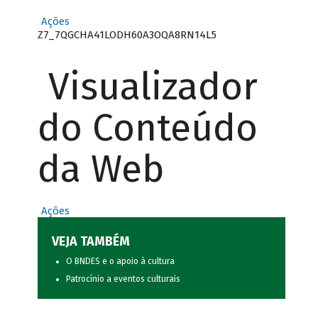
Ações
Z7_7QGCHA41LODH60A3OQA8RN14L5
Visualizador
do Conteúdo
da Web
Ações
VEJA TAMBÉM
O BNDES e o apoio à cultura
Patrocínio a eventos culturais