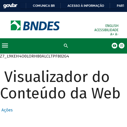
COMUNICA BR
ACESSO À INFORMAÇÃO
PARTI
ENGLISH
ACESSIBILIDADE
A+
A-
Busca
Z7_L9KEH4O0LORH80ALCLTPF802G4
Visualizador do
Conteúdo da Web
Ações