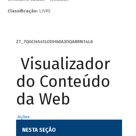
Classificação:
LIVRE
Z7_7QGCHA41LODH60A3OQA8RN14L6
Visualizador
do Conteúdo
da Web
Ações
NESTA SEÇÃO