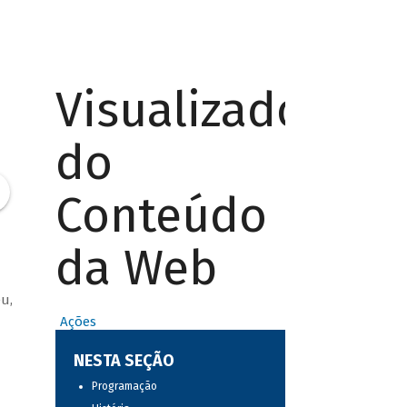
Visualizador
do
Conteúdo
da Web
u,
Ações
NESTA SEÇÃO
Programação