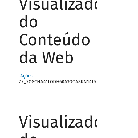
Visualizador
do
Conteúdo
da Web
Ações
Z7_7QGCHA41LODH60A3OQA8RN14L5
Visualizador