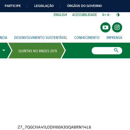
PARTICIPE
LEGISLAÇÃO
ÓRGÃOS DO GOVERNO
⁣
ENGLISH
ACESSIBILIDADE
A+
A-
NCIA
DESENVOLVIMENTO SUSTENTÁVEL
CONHECIMENTO
IMPRENSA
Busca
Z7_7QGCHA41LODH60A3OQA8RN14L6