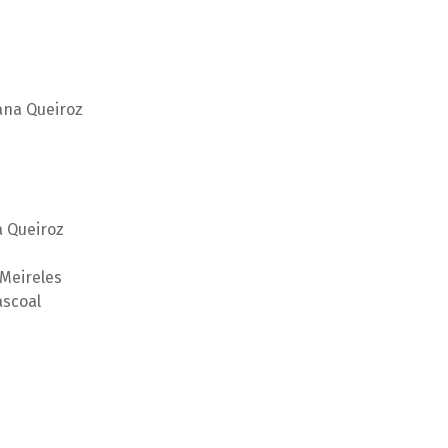
oana Queiroz
a Queiroz
 Meireles
ascoal