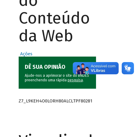
do
Conteúdo
da Web
Ações
DÊ SUA OPINIÃO
Ajude-nos a aprimorar o site do BNDES
preenchendo uma rápida
pesquisa
.
Z7_L9KEH4O0LORH80ALCLTPF80281