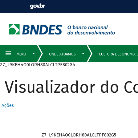
Z7_L9KEH4O0LORH80ALCLTPF802G4
Visualizador do 
Ações
Z7_L9KEH4O0LORH80ALCLTPF802G5