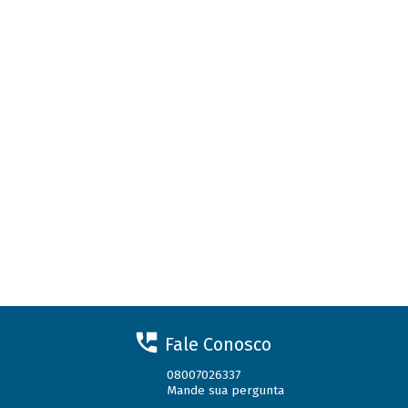
Fale Conosco
08007026337
Mande sua pergunta