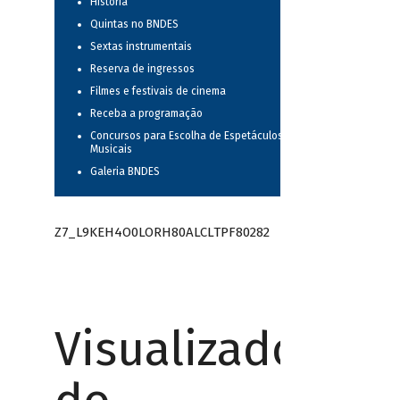
História
Quintas no BNDES
Sextas instrumentais
Reserva de ingressos
Filmes e festivais de cinema
Receba a programação
Concursos para Escolha de Espetáculos
Musicais
Galeria BNDES
Z7_L9KEH4O0LORH80ALCLTPF80282
Visualizador