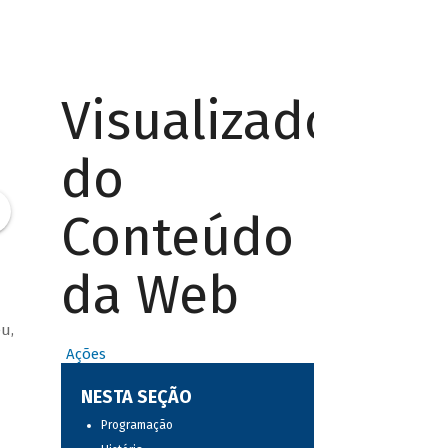
Visualizador
do
Conteúdo
da Web
u,
Ações
NESTA SEÇÃO
Programação