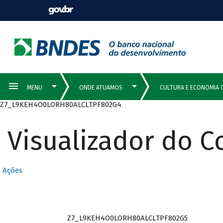
Z7_L9KEH4O0LORH80ALCLTPF802G4
Visualizador do 
Ações
Z7_L9KEH4O0LORH80ALCLTPF802G5