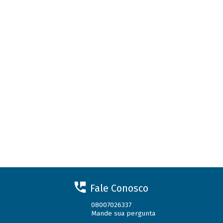
Fale Conosco
08007026337
Mande sua pergunta