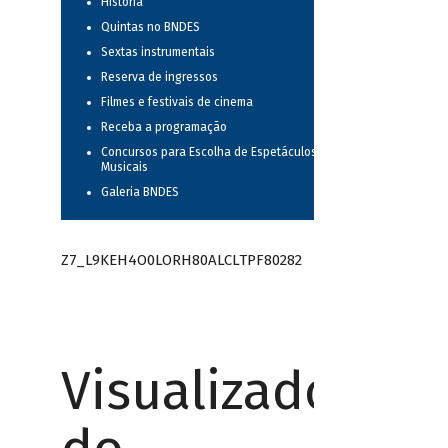
História
Quintas no BNDES
Sextas instrumentais
Reserva de ingressos
Filmes e festivais de cinema
Receba a programação
Concursos para Escolha de Espetáculos
Musicais
Galeria BNDES
Z7_L9KEH4O0LORH80ALCLTPF80282
Visualizador