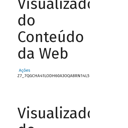
Visualizador
do
Conteúdo
da Web
Ações
Z7_7QGCHA41LODH60A3OQA8RN14L5
Visualizador