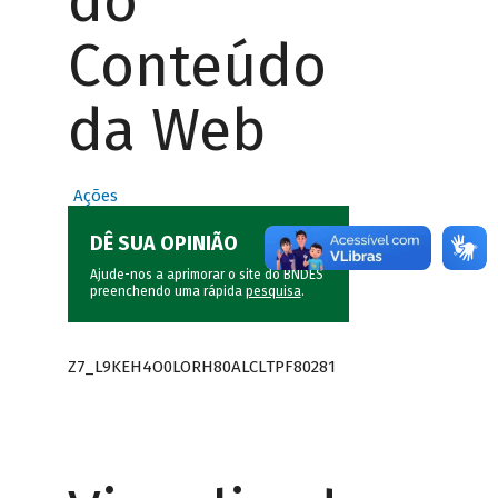
do
Conteúdo
da Web
Ações
DÊ SUA OPINIÃO
Ajude-nos a aprimorar o site do BNDES
preenchendo uma rápida
pesquisa
.
Z7_L9KEH4O0LORH80ALCLTPF80281