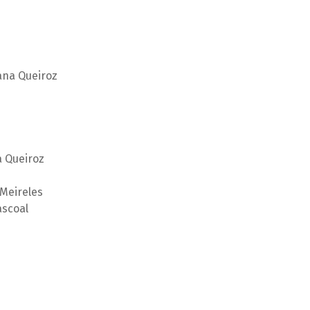
oana Queiroz
a Queiroz
 Meireles
ascoal