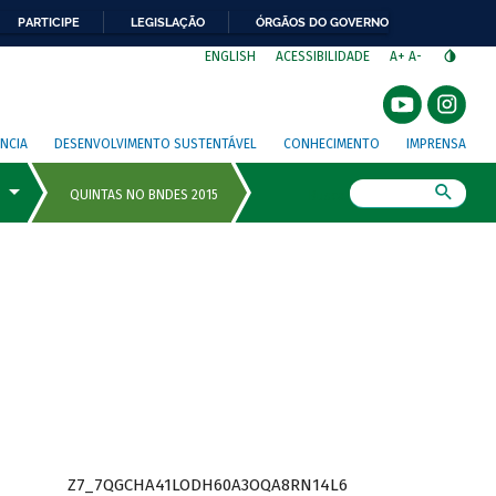
PARTICIPE
LEGISLAÇÃO
ÓRGÃOS DO GOVERNO
⁣
ENGLISH
ACESSIBILIDADE
A+
A-
NCIA
DESENVOLVIMENTO SUSTENTÁVEL
CONHECIMENTO
IMPRENSA
Busca
Z7_7QGCHA41LODH60A3OQA8RN14L6