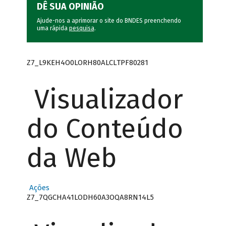
DÊ SUA OPINIÃO
Ajude-nos a aprimorar o site do BNDES preenchendo
uma rápida
pesquisa
.
Z7_L9KEH4O0LORH80ALCLTPF80281
Visualizador
do Conteúdo
da Web
Ações
Z7_7QGCHA41LODH60A3OQA8RN14L5