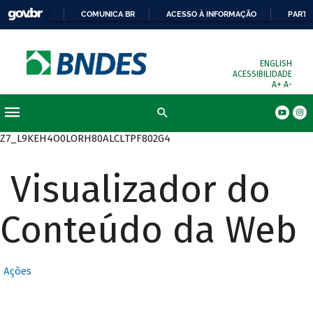
COMUNICA BR
ACESSO À INFORMAÇÃO
PARTI
ENGLISH
ACESSIBILIDADE
A+
A-
Busca
Z7_L9KEH4O0LORH80ALCLTPF802G4
Visualizador do
Conteúdo da Web
Ações