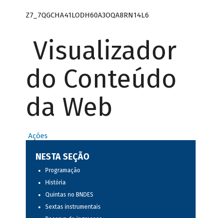
Z7_7QGCHA41LODH60A3OQA8RN14L6
Visualizador
do Conteúdo
da Web
Ações
NESTA SEÇÃO
Programação
História
Quintas no BNDES
Sextas instrumentais