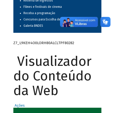
Reserva de ingressos
Filmes e festivais de cinema
Receba a programação
Concursos para Escolha de Espetáculos Musicais
Galeria BNDES
Z7_L9KEH4O0LORH80ALCLTPF80282
Visualizador
do Conteúdo
da Web
Ações