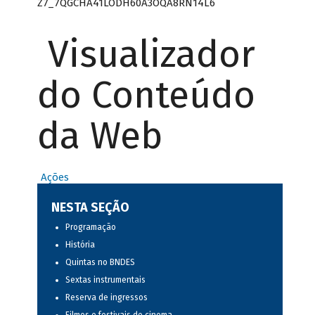
Z7_7QGCHA41LODH60A3OQA8RN14L6
Visualizador
do Conteúdo
da Web
Ações
NESTA SEÇÃO
Programação
História
Quintas no BNDES
Sextas instrumentais
Reserva de ingressos