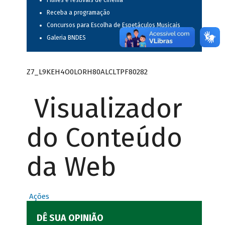
Filmes e festivais de cinema
Receba a programação
Concursos para Escolha de Espetáculos Musicais
Galeria BNDES
Z7_L9KEH4O0LORH80ALCLTPF80282
Visualizador
do Conteúdo
da Web
Ações
DÊ SUA OPINIÃO