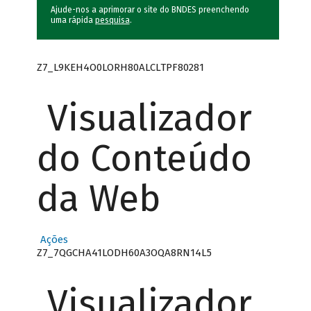
Ajude-nos a aprimorar o site do BNDES preenchendo
uma rápida
pesquisa
.
Z7_L9KEH4O0LORH80ALCLTPF80281
Visualizador
do Conteúdo
da Web
Ações
Z7_7QGCHA41LODH60A3OQA8RN14L5
Visualizador