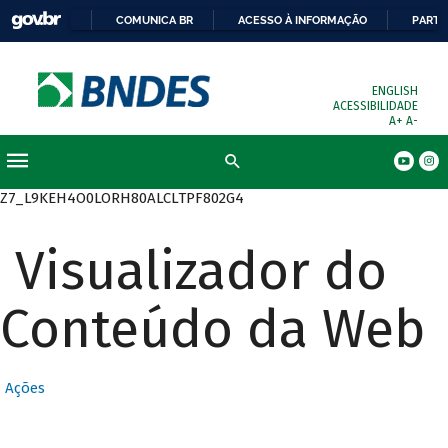
COMUNICA BR
ACESSO À INFORMAÇÃO
PARTI
ENGLISH
ACESSIBILIDADE
A+
A-
Busca
Z7_L9KEH4O0LORH80ALCLTPF802G4
Visualizador do
Conteúdo da Web
Ações