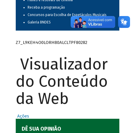
Filmes e festivais de cinema
Receba a programação
Concursos para Escolha de Espetáculos Musicais
Galeria BNDES
Z7_L9KEH4O0LORH80ALCLTPF80282
Visualizador
do Conteúdo
da Web
Ações
DÊ SUA OPINIÃO