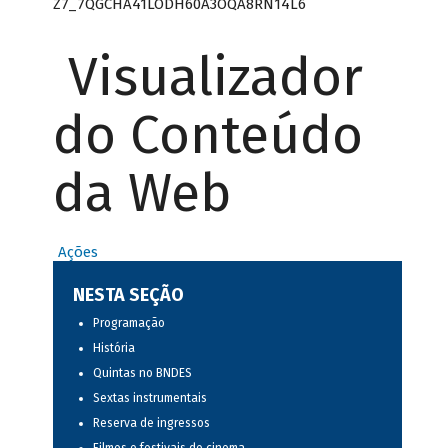
Z7_7QGCHA41LODH60A3OQA8RN14L6
Visualizador
do Conteúdo
da Web
Ações
NESTA SEÇÃO
Programação
História
Quintas no BNDES
Sextas instrumentais
Reserva de ingressos