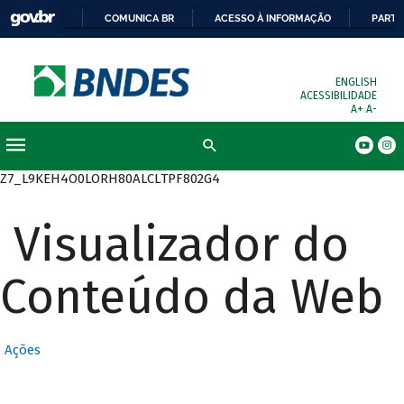
COMUNICA BR
ACESSO À INFORMAÇÃO
PARTI
ENGLISH
ACESSIBILIDADE
A+
A-
Busca
Z7_L9KEH4O0LORH80ALCLTPF802G4
Visualizador do
Conteúdo da Web
Ações