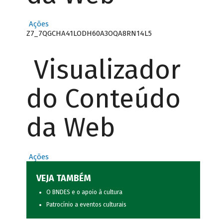
Ações
Z7_7QGCHA41LODH60A3OQA8RN14L5
Visualizador
do Conteúdo
da Web
Ações
VEJA TAMBÉM
O BNDES e o apoio à cultura
Patrocínio a eventos culturais