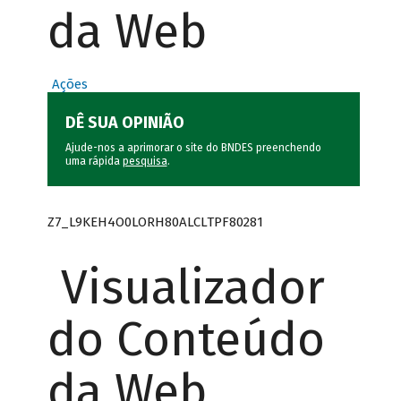
da Web
Ações
DÊ SUA OPINIÃO
Ajude-nos a aprimorar o site do BNDES preenchendo
uma rápida
pesquisa
.
Z7_L9KEH4O0LORH80ALCLTPF80281
Visualizador
do Conteúdo
da Web