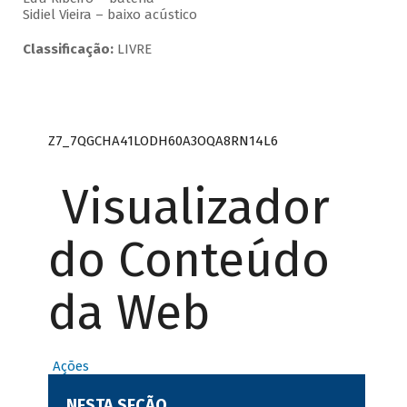
Sidiel Vieira – baixo acústico
Classificação:
LIVRE
Z7_7QGCHA41LODH60A3OQA8RN14L6
Visualizador
do Conteúdo
da Web
Ações
NESTA SEÇÃO