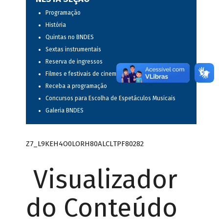
Programação
História
Quintas no BNDES
Sextas instrumentais
Reserva de ingressos
Filmes e festivais de cinema
Receba a programação
Concursos para Escolha de Espetáculos Musicais
Galeria BNDES
Z7_L9KEH4O0LORH80ALCLTPF80282
Visualizador
do Conteúdo