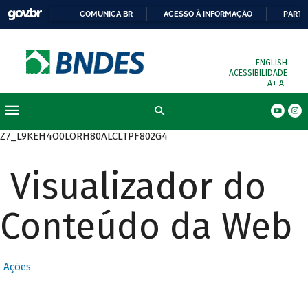
COMUNICA BR
ACESSO À INFORMAÇÃO
PARTI
ENGLISH
ACESSIBILIDADE
A+
A-
Busca
Z7_L9KEH4O0LORH80ALCLTPF802G4
Visualizador do
Conteúdo da Web
Ações