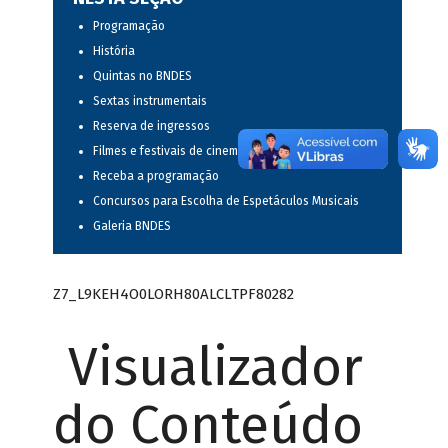
Programação
História
Quintas no BNDES
Sextas instrumentais
Reserva de ingressos
Filmes e festivais de cinema
Receba a programação
Concursos para Escolha de Espetáculos Musicais
Galeria BNDES
Z7_L9KEH4O0LORH80ALCLTPF80282
Visualizador
do Conteúdo