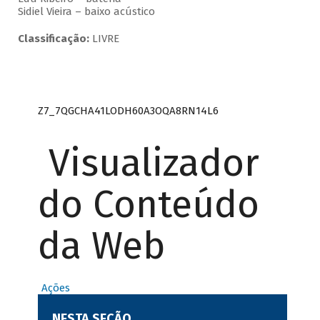
Sidiel Vieira – baixo acústico
Classificação:
LIVRE
Z7_7QGCHA41LODH60A3OQA8RN14L6
Visualizador
do Conteúdo
da Web
Ações
NESTA SEÇÃO