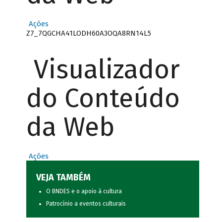
Ações
Z7_7QGCHA41LODH60A3OQA8RN14L5
Visualizador
do Conteúdo
da Web
Ações
VEJA TAMBÉM
O BNDES e o apoio à cultura
Patrocínio a eventos culturais