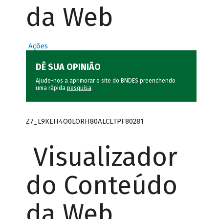
da Web
Ações
DÊ SUA OPINIÃO
Ajude-nos a aprimorar o site do BNDES preenchendo
uma rápida
pesquisa
.
Z7_L9KEH4O0LORH80ALCLTPF80281
Visualizador
do Conteúdo
da Web