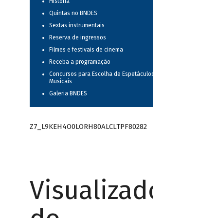
História
Quintas no BNDES
Sextas instrumentais
Reserva de ingressos
Filmes e festivais de cinema
Receba a programação
Concursos para Escolha de Espetáculos
Musicais
Galeria BNDES
Z7_L9KEH4O0LORH80ALCLTPF80282
Visualizador