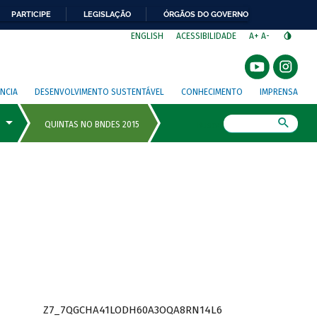
PARTICIPE
LEGISLAÇÃO
ÓRGÃOS DO GOVERNO
⁣
ENGLISH
ACESSIBILIDADE
A+
A-
NCIA
DESENVOLVIMENTO SUSTENTÁVEL
CONHECIMENTO
IMPRENSA
Busca
Z7_7QGCHA41LODH60A3OQA8RN14L6