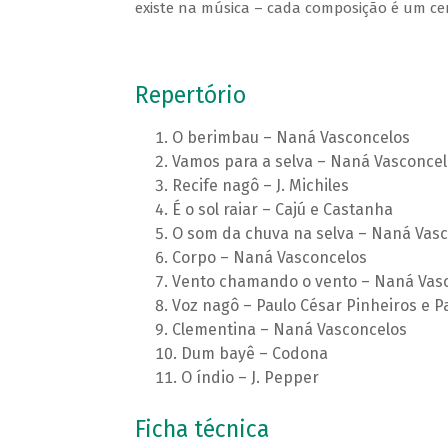
existe na música – cada composição é um cená
Repertório
O berimbau – Naná Vasconcelos
Vamos para a selva – Naná Vasconcel
Recife nagô – J. Michiles
É o sol raiar – Cajú e Castanha
O som da chuva na selva – Naná Vas
Corpo – Naná Vasconcelos
Vento chamando o vento – Naná Vas
Voz nagô – Paulo César Pinheiros e 
Clementina – Naná Vasconcelos
Dum bayê – Codona
O índio – J. Pepper
Ficha técnica