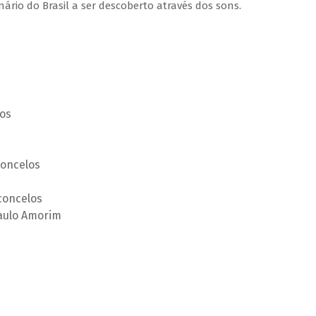
rio do Brasil a ser descoberto através dos sons.
os
concelos
concelos
Paulo Amorim