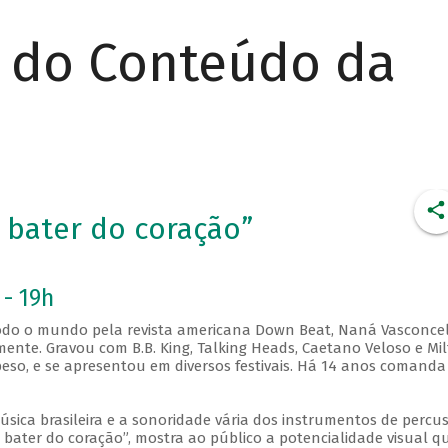
r do Conteúdo da
 bater do coração”
 - 19h
 todo o mundo pela revista americana Down Beat, Naná Vasconce
ente. Gravou com B.B. King, Talking Heads, Caetano Veloso e Mi
so, e se apresentou em diversos festivais. Há 14 anos comanda
sica brasileira e a sonoridade vária dos instrumentos de percu
 bater do coração”, mostra ao público a potencialidade visual q