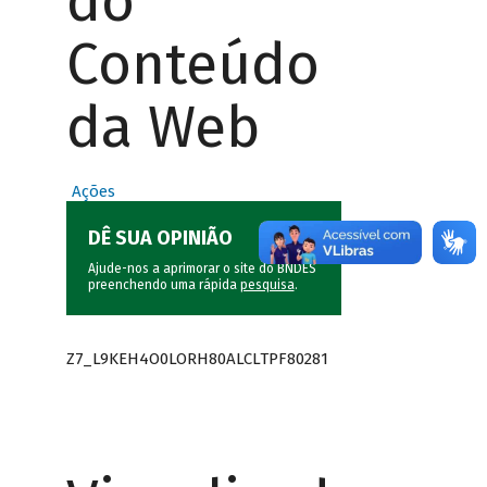
do
Conteúdo
da Web
Ações
DÊ SUA OPINIÃO
Ajude-nos a aprimorar o site do BNDES
preenchendo uma rápida
pesquisa
.
Z7_L9KEH4O0LORH80ALCLTPF80281