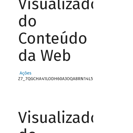
Visualizador
do
Conteúdo
da Web
Ações
Z7_7QGCHA41LODH60A3OQA8RN14L5
Visualizador