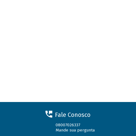
Fale Conosco
08007026337
Mande sua pergunta