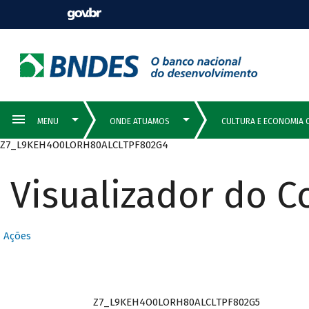
Z7_L9KEH4O0LORH80ALCLTPF802G4
Visualizador do 
Ações
Z7_L9KEH4O0LORH80ALCLTPF802G5