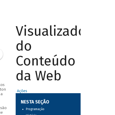
Visualizador
do
Conteúdo
da Web
los
lton
Ações
 a
NESTA SEÇÃO
ssão
Programação
ue