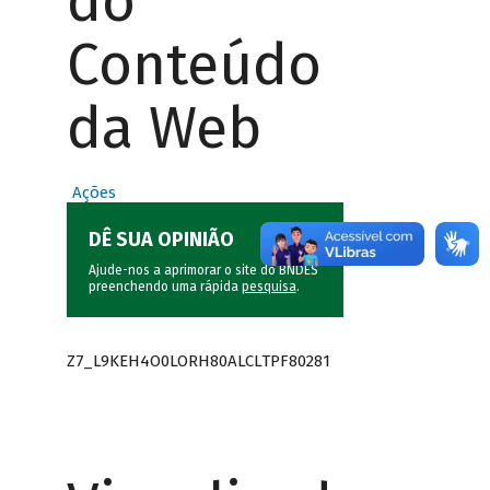
do
Conteúdo
da Web
Ações
DÊ SUA OPINIÃO
Ajude-nos a aprimorar o site do BNDES
preenchendo uma rápida
pesquisa
.
Z7_L9KEH4O0LORH80ALCLTPF80281