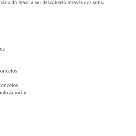
rio do Brasil a ser descoberto através dos sons.
os
concelos
concelos
Paulo Amorim