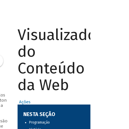
Visualizador
do
Conteúdo
da Web
los
lton
Ações
 a
NESTA SEÇÃO
ssão
Programação
ue