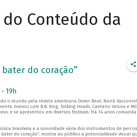
r do Conteúdo da
 bater do coração”
 - 19h
 todo o mundo pela revista americana Down Beat, Naná Vasconce
ente. Gravou com B.B. King, Talking Heads, Caetano Veloso e Mi
so, e se apresentou em diversos festivais. Há 14 anos comanda
sica brasileira e a sonoridade vária dos instrumentos de percu
 bater do coração”, mostra ao público a potencialidade visual q