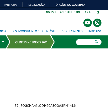
PARTICIPE
LEGISLAÇÃO
ÓRGÃOS DO GOVERNO
⁣
ENGLISH
ACESSIBILIDADE
A+
A-
NCIA
DESENVOLVIMENTO SUSTENTÁVEL
CONHECIMENTO
IMPRENSA
Busca
Z7_7QGCHA41LODH60A3OQA8RN14L6