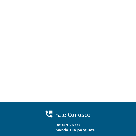
Fale Conosco
08007026337
Mande sua pergunta