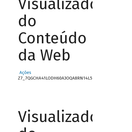
Visualizador
do
Conteúdo
da Web
Ações
Z7_7QGCHA41LODH60A3OQA8RN14L5
Visualizador