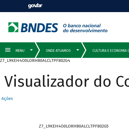
Z7_L9KEH4O0LORH80ALCLTPF802G4
Visualizador do 
Ações
Z7_L9KEH4O0LORH80ALCLTPF802G5