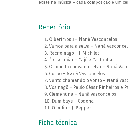
existe na música – cada composição é um cená
Repertório
O berimbau – Naná Vasconcelos
Vamos para a selva – Naná Vasconcel
Recife nagô – J. Michiles
É o sol raiar – Cajú e Castanha
O som da chuva na selva – Naná Vas
Corpo – Naná Vasconcelos
Vento chamando o vento – Naná Vas
Voz nagô – Paulo César Pinheiros e 
Clementina – Naná Vasconcelos
Dum bayê – Codona
O índio – J. Pepper
Ficha técnica