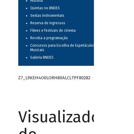
História
Quintas no BNDES
Sextas instrumentais
Reserva de ingressos
Filmes e festivais de cinema
Receba a programação
Concursos para Escolha de Espetáculos
Musicais
Galeria BNDES
Z7_L9KEH4O0LORH80ALCLTPF80282
Visualizador