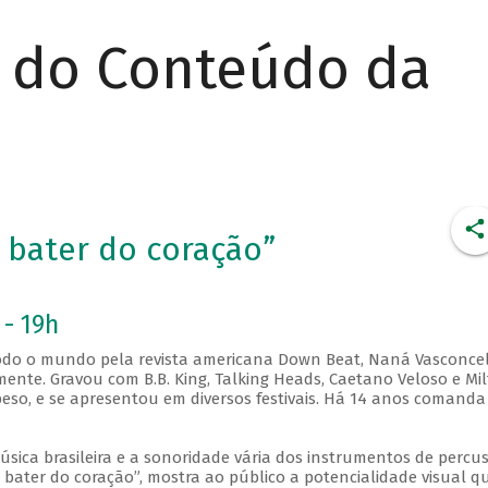
r do Conteúdo da
 bater do coração”
 - 19h
 todo o mundo pela revista americana Down Beat, Naná Vasconce
ente. Gravou com B.B. King, Talking Heads, Caetano Veloso e Mi
so, e se apresentou em diversos festivais. Há 14 anos comanda
sica brasileira e a sonoridade vária dos instrumentos de percu
 bater do coração”, mostra ao público a potencialidade visual q