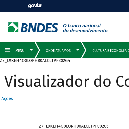
Z7_L9KEH4O0LORH80ALCLTPF802G4
Visualizador do 
Ações
Z7_L9KEH4O0LORH80ALCLTPF802G5