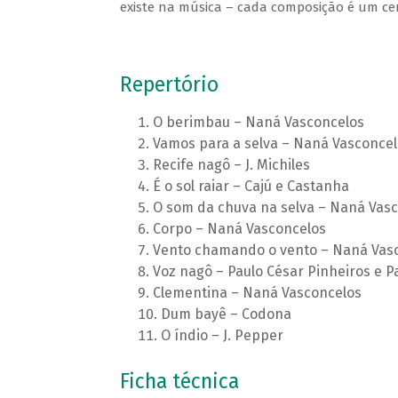
existe na música – cada composição é um cená
Repertório
O berimbau – Naná Vasconcelos
Vamos para a selva – Naná Vasconcel
Recife nagô – J. Michiles
É o sol raiar – Cajú e Castanha
O som da chuva na selva – Naná Vas
Corpo – Naná Vasconcelos
Vento chamando o vento – Naná Vas
Voz nagô – Paulo César Pinheiros e 
Clementina – Naná Vasconcelos
Dum bayê – Codona
O índio – J. Pepper
Ficha técnica