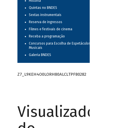
História
Quintas no BNDES
Sextas instrumentais
Reserva de ingressos
Filmes e festivais de cinema
Receba a programação
Concursos para Escolha de Espetáculos
Musicais
Galeria BNDES
Z7_L9KEH4O0LORH80ALCLTPF80282
Visualizador