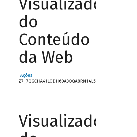
Visualizador
do
Conteúdo
da Web
Ações
Z7_7QGCHA41LODH60A3OQA8RN14L5
Visualizador