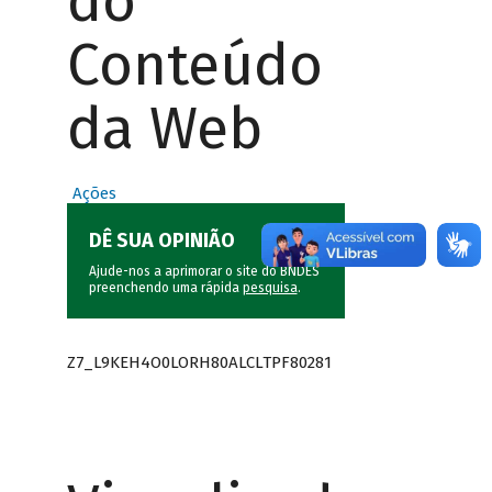
do
Conteúdo
da Web
Ações
DÊ SUA OPINIÃO
Ajude-nos a aprimorar o site do BNDES
preenchendo uma rápida
pesquisa
.
Z7_L9KEH4O0LORH80ALCLTPF80281