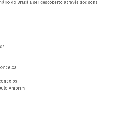
rio do Brasil a ser descoberto através dos sons.
os
concelos
concelos
Paulo Amorim