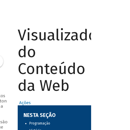
Visualizador
do
Conteúdo
da Web
los
lton
Ações
 a
NESTA SEÇÃO
ssão
Programação
ue