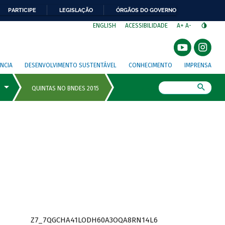
PARTICIPE
LEGISLAÇÃO
ÓRGÃOS DO GOVERNO
⁣
ENGLISH
ACESSIBILIDADE
A+
A-
NCIA
DESENVOLVIMENTO SUSTENTÁVEL
CONHECIMENTO
IMPRENSA
Busca
Z7_7QGCHA41LODH60A3OQA8RN14L6