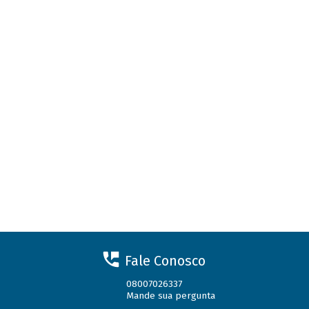
Fale Conosco
08007026337
Mande sua pergunta