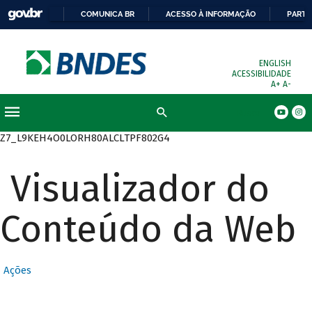
COMUNICA BR
ACESSO À INFORMAÇÃO
PARTI
ENGLISH
ACESSIBILIDADE
A+
A-
Busca
Z7_L9KEH4O0LORH80ALCLTPF802G4
Visualizador do
Conteúdo da Web
Ações