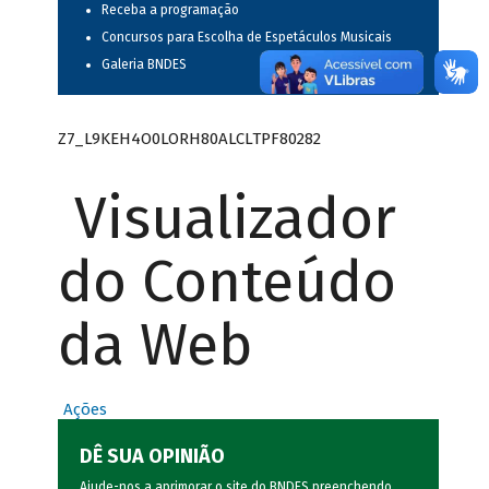
Receba a programação
Concursos para Escolha de Espetáculos Musicais
Galeria BNDES
Z7_L9KEH4O0LORH80ALCLTPF80282
Visualizador
do Conteúdo
da Web
Ações
DÊ SUA OPINIÃO
Ajude-nos a aprimorar o site do BNDES preenchendo