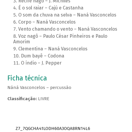
Recife nagô – J. Michiles
É o sol raiar – Cajú e Castanha
O som da chuva na selva – Naná Vasconcelos
Corpo – Naná Vasconcelos
Vento chamando o vento – Naná Vasconcelos
Voz nagô – Paulo César Pinheiros e Paulo
Amorim
Clementina – Naná Vasconcelos
Dum bayê – Codona
O índio – J. Pepper
Ficha técnica
Náná Vasconcelos – percussão
Classificação:
LIVRE
Z7_7QGCHA41LODH60A3OQA8RN14L6