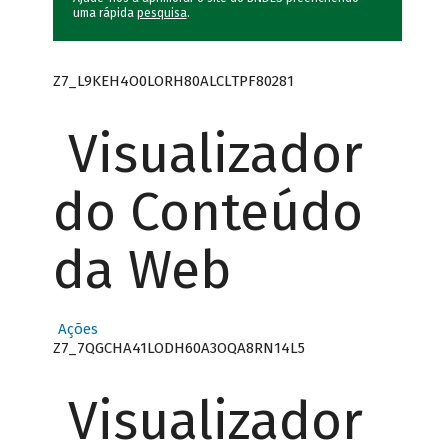
uma rápida
pesquisa
.
Z7_L9KEH4O0LORH80ALCLTPF80281
Visualizador
do Conteúdo
da Web
Ações
Z7_7QGCHA41LODH60A3OQA8RN14L5
Visualizador