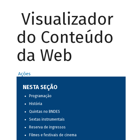
Visualizador
do Conteúdo
da Web
Ações
NESTA SEÇÃO
Programação
História
Quintas no BNDES
Sextas instrumentais
Reserva de ingressos
Filmes e festivais de cinema