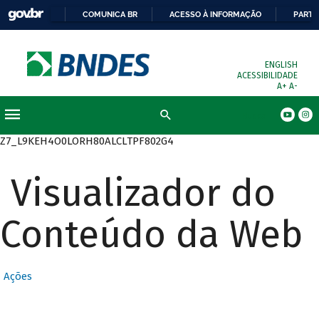
COMUNICA BR
ACESSO À INFORMAÇÃO
PARTI
ENGLISH
ACESSIBILIDADE
A+
A-
Busca
Z7_L9KEH4O0LORH80ALCLTPF802G4
Visualizador do
Conteúdo da Web
Ações