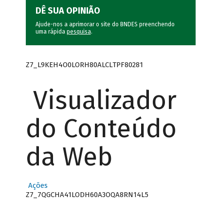
DÊ SUA OPINIÃO
Ajude-nos a aprimorar o site do BNDES preenchendo
uma rápida
pesquisa
.
Z7_L9KEH4O0LORH80ALCLTPF80281
Visualizador
do Conteúdo
da Web
Ações
Z7_7QGCHA41LODH60A3OQA8RN14L5