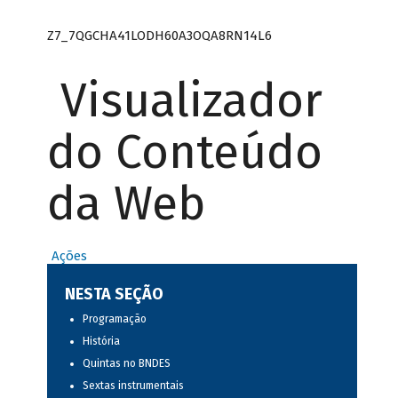
Z7_7QGCHA41LODH60A3OQA8RN14L6
Visualizador
do Conteúdo
da Web
Ações
NESTA SEÇÃO
Programação
História
Quintas no BNDES
Sextas instrumentais