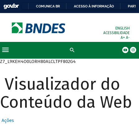
COMUNICA BR
ACESSO À INFORMAÇÃO
PARTI
ENGLISH
ACESSIBILIDADE
A+
A-
Busca
Z7_L9KEH4O0LORH80ALCLTPF802G4
Visualizador do
Conteúdo da Web
Ações