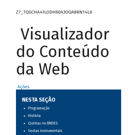
Z7_7QGCHA41LODH60A3OQA8RN14L6
Visualizador
do Conteúdo
da Web
Ações
NESTA SEÇÃO
Programação
História
Quintas no BNDES
Sextas instrumentais