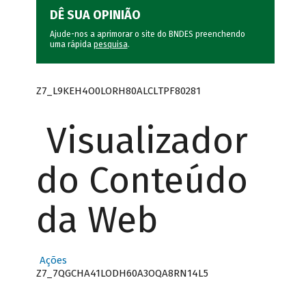
DÊ SUA OPINIÃO
Ajude-nos a aprimorar o site do BNDES preenchendo
uma rápida
pesquisa
.
Z7_L9KEH4O0LORH80ALCLTPF80281
Visualizador
do Conteúdo
da Web
Ações
Z7_7QGCHA41LODH60A3OQA8RN14L5