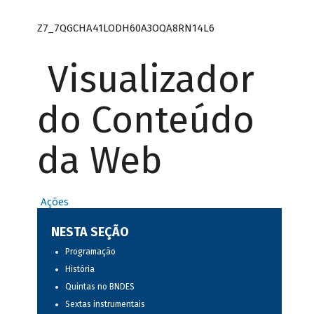
Z7_7QGCHA41LODH60A3OQA8RN14L6
Visualizador
do Conteúdo
da Web
Ações
NESTA SEÇÃO
Programação
História
Quintas no BNDES
Sextas instrumentais