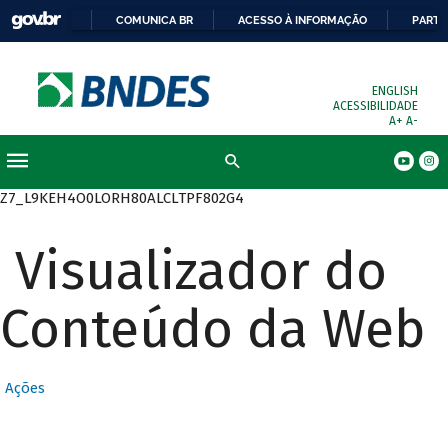
COMUNICA BR
ACESSO À INFORMAÇÃO
PARTI
ENGLISH
ACESSIBILIDADE
A+
A-
Busca
Z7_L9KEH4O0LORH80ALCLTPF802G4
Visualizador do
Conteúdo da Web
Ações