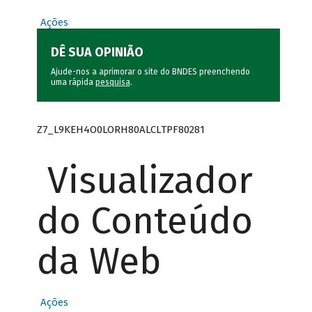
Ações
DÊ SUA OPINIÃO
Ajude-nos a aprimorar o site do BNDES preenchendo
uma rápida
pesquisa
.
Z7_L9KEH4O0LORH80ALCLTPF80281
Visualizador
do Conteúdo
da Web
Ações