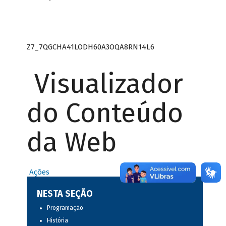
Z7_7QGCHA41LODH60A3OQA8RN14L6
Visualizador
do Conteúdo
da Web
Ações
NESTA SEÇÃO
Programação
História