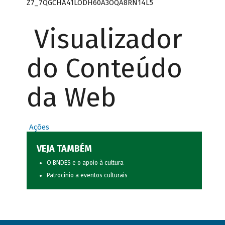
Z7_7QGCHA41LODH60A3OQA8RN14L5
Visualizador
do Conteúdo
da Web
Ações
VEJA TAMBÉM
O BNDES e o apoio à cultura
Patrocínio a eventos culturais