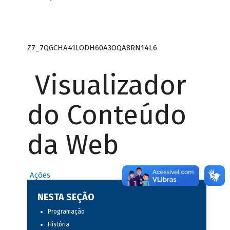
Z7_7QGCHA41LODH60A3OQA8RN14L6
Visualizador
do Conteúdo
da Web
Ações
NESTA SEÇÃO
Programação
História