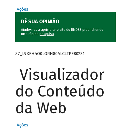
Ações
DÊ SUA OPINIÃO
Ajude-nos a aprimorar o site do BNDES preenchendo
uma rápida
pesquisa
.
Z7_L9KEH4O0LORH80ALCLTPF80281
Visualizador
do Conteúdo
da Web
Ações