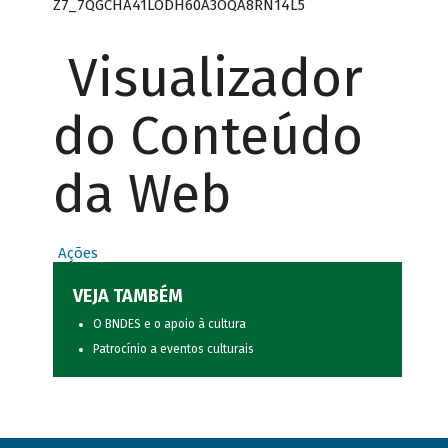
Z7_7QGCHA41LODH60A3OQA8RN14L5
Visualizador
do Conteúdo
da Web
Ações
VEJA TAMBÉM
O BNDES e o apoio à cultura
Patrocínio a eventos culturais