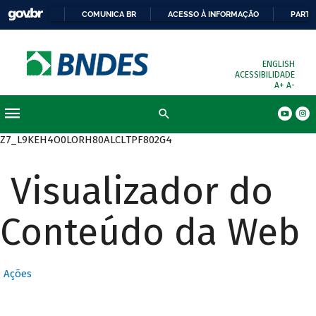
COMUNICA BR
ACESSO À INFORMAÇÃO
PARTI
ENGLISH
ACESSIBILIDADE
A+
A-
Busca
Z7_L9KEH4O0LORH80ALCLTPF802G4
Visualizador do
Conteúdo da Web
Ações