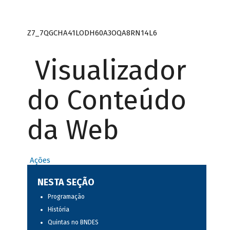
Z7_7QGCHA41LODH60A3OQA8RN14L6
Visualizador
do Conteúdo
da Web
Ações
NESTA SEÇÃO
Programação
História
Quintas no BNDES