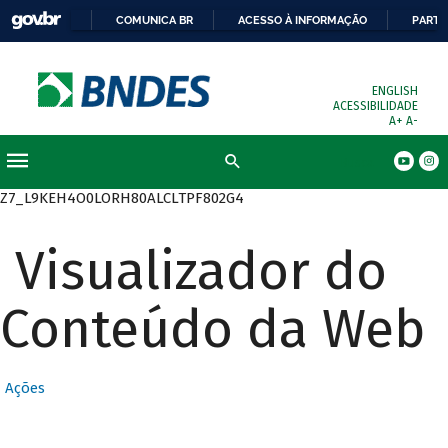
COMUNICA BR
ACESSO À INFORMAÇÃO
PARTI
ENGLISH
ACESSIBILIDADE
A+
A-
Busca
Z7_L9KEH4O0LORH80ALCLTPF802G4
Visualizador do
Conteúdo da Web
Ações