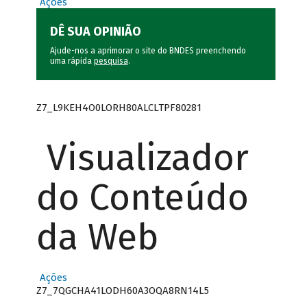
Ações
DÊ SUA OPINIÃO
Ajude-nos a aprimorar o site do BNDES preenchendo
uma rápida
pesquisa
.
Z7_L9KEH4O0LORH80ALCLTPF80281
Visualizador
do Conteúdo
da Web
Ações
Z7_7QGCHA41LODH60A3OQA8RN14L5