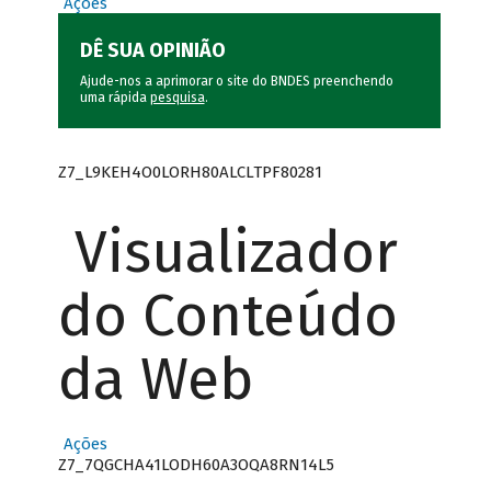
Ações
DÊ SUA OPINIÃO
Ajude-nos a aprimorar o site do BNDES preenchendo
uma rápida
pesquisa
.
Z7_L9KEH4O0LORH80ALCLTPF80281
Visualizador
do Conteúdo
da Web
Ações
Z7_7QGCHA41LODH60A3OQA8RN14L5