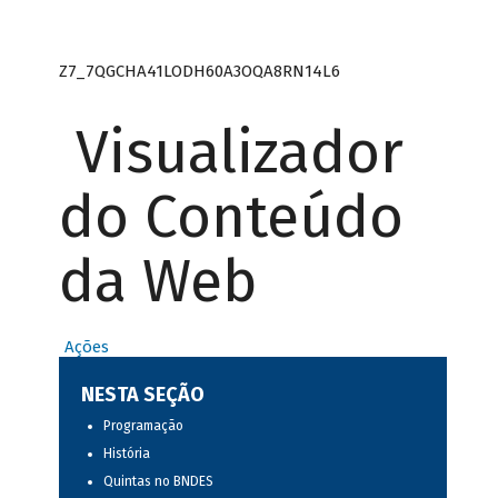
Z7_7QGCHA41LODH60A3OQA8RN14L6
Visualizador
do Conteúdo
da Web
Ações
NESTA SEÇÃO
Programação
História
Quintas no BNDES