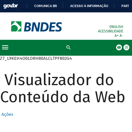
COMUNICA BR
ACESSO À INFORMAÇÃO
PARTI
ENGLISH
ACESSIBILIDADE
A+
A-
Busca
Z7_L9KEH4O0LORH80ALCLTPF802G4
Visualizador do
Conteúdo da Web
Ações