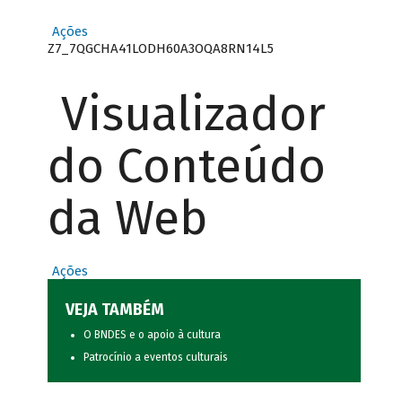
Ações
Z7_7QGCHA41LODH60A3OQA8RN14L5
Visualizador
do Conteúdo
da Web
Ações
VEJA TAMBÉM
O BNDES e o apoio à cultura
Patrocínio a eventos culturais