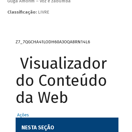
Guga Amorim – voz e zabumba
Classificação:
LIVRE
Z7_7QGCHA41LODH60A3OQA8RN14L6
Visualizador
do Conteúdo
da Web
Ações
NESTA SEÇÃO