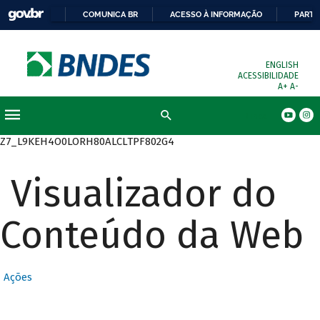
COMUNICA BR
ACESSO À INFORMAÇÃO
PARTI
ENGLISH
ACESSIBILIDADE
A+
A-
Busca
Z7_L9KEH4O0LORH80ALCLTPF802G4
Visualizador do
Conteúdo da Web
Ações