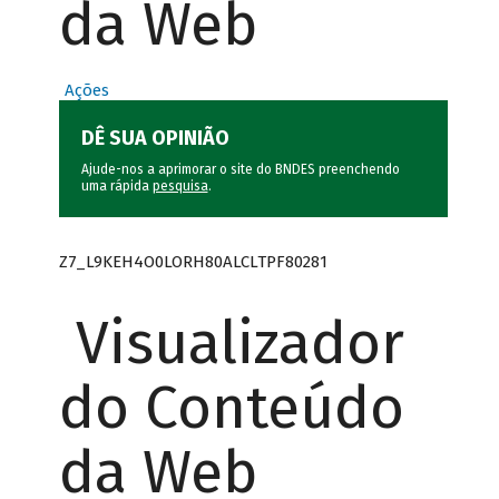
da Web
Ações
DÊ SUA OPINIÃO
Ajude-nos a aprimorar o site do BNDES preenchendo
uma rápida
pesquisa
.
Z7_L9KEH4O0LORH80ALCLTPF80281
Visualizador
do Conteúdo
da Web