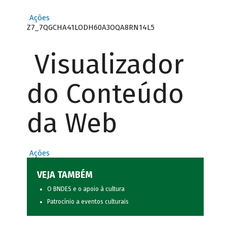
Ações
Z7_7QGCHA41LODH60A3OQA8RN14L5
Visualizador
do Conteúdo
da Web
Ações
VEJA TAMBÉM
O BNDES e o apoio à cultura
Patrocínio a eventos culturais