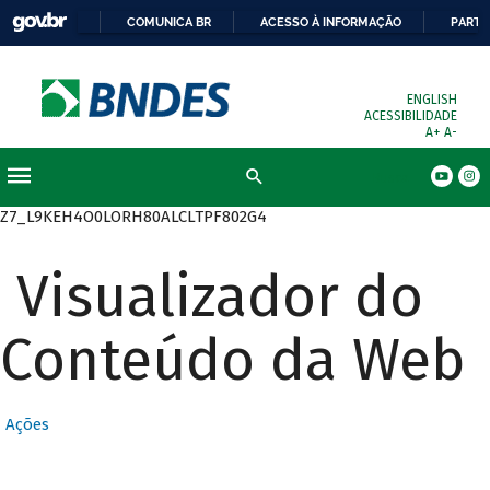
COMUNICA BR
ACESSO À INFORMAÇÃO
PARTI
ENGLISH
ACESSIBILIDADE
A+
A-
Busca
Z7_L9KEH4O0LORH80ALCLTPF802G4
Visualizador do
Conteúdo da Web
Ações