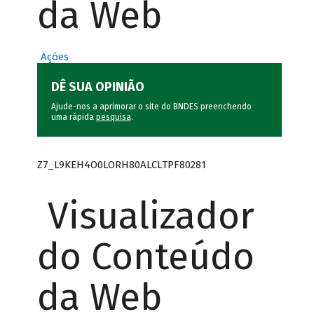
da Web
Ações
DÊ SUA OPINIÃO
Ajude-nos a aprimorar o site do BNDES preenchendo
uma rápida
pesquisa
.
Z7_L9KEH4O0LORH80ALCLTPF80281
Visualizador
do Conteúdo
da Web