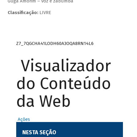
Guga Amorim – voz e zabumba
Classificação:
LIVRE
Z7_7QGCHA41LODH60A3OQA8RN14L6
Visualizador
do Conteúdo
da Web
Ações
NESTA SEÇÃO