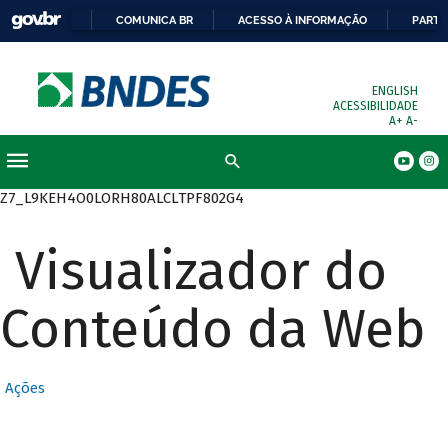
COMUNICA BR
ACESSO À INFORMAÇÃO
PARTI
ENGLISH
ACESSIBILIDADE
A+
A-
Busca
Z7_L9KEH4O0LORH80ALCLTPF802G4
Visualizador do
Conteúdo da Web
Ações