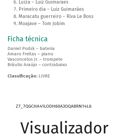
Luíza – Luiz Guimarães
Primeiro dia – Luiz Guimarães
Maracatu guerreiro – Riva Le Boss
Moajave – Tom Jobim
Ficha técnica
Daniel Podsk – bateria
Amaro Freitas – piano
Vasconcelos Jr. – trompete
Bráulio Araújo – contrabaixo
Classificação:
LIVRE
Z7_7QGCHA41LODH60A3OQA8RN14L6
Visualizador