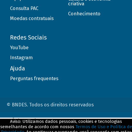
criativa
Consulta PAC
Conhecimento
Moedas contratuais
Redes Sociais
YouTube
Instagram
Ajuda
Perguntas frequentes
© BNDES. Todos os direitos reservados
ConteÃºdo complementar
Aviso: Utilizamos dados pessoais, cookies e tecnologias
semelhantes de acordo com nossos
Termos de Uso e Política de
${title}
${badge}