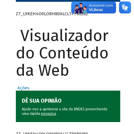
Z7_L9KEH4O0LORH80ALCLTPF80282
Visualizador
do Conteúdo
da Web
Ações
DÊ SUA OPINIÃO
Ajude-nos a aprimorar o site do BNDES preenchendo
uma rápida
pesquisa
.
Z7_L9KEH4O0LORH80ALCLTPF80281