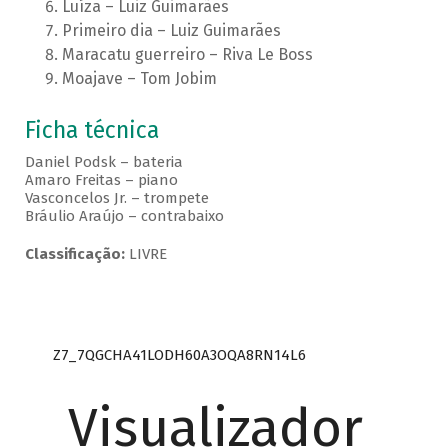
Luíza – Luiz Guimarães
Primeiro dia – Luiz Guimarães
Maracatu guerreiro – Riva Le Boss
Moajave – Tom Jobim
Ficha técnica
Daniel Podsk – bateria
Amaro Freitas – piano
Vasconcelos Jr. – trompete
Bráulio Araújo – contrabaixo
Classificação:
LIVRE
Z7_7QGCHA41LODH60A3OQA8RN14L6
Visualizador