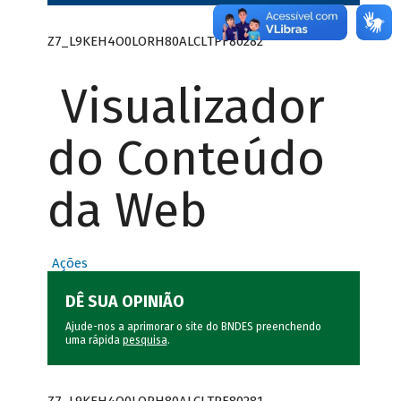
Z7_L9KEH4O0LORH80ALCLTPF80282
Visualizador
do Conteúdo
da Web
Ações
DÊ SUA OPINIÃO
Ajude-nos a aprimorar o site do BNDES preenchendo
uma rápida
pesquisa
.
Z7_L9KEH4O0LORH80ALCLTPF80281