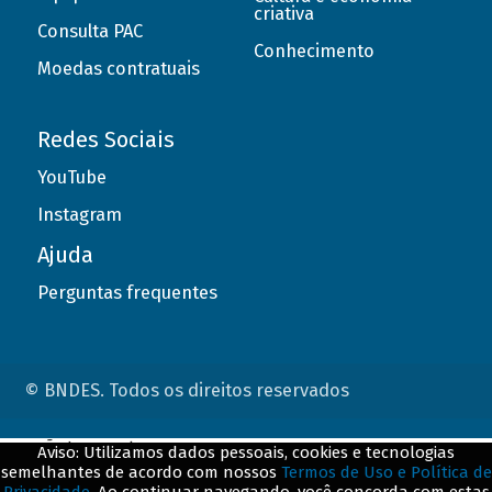
criativa
Consulta PAC
Conhecimento
Moedas contratuais
Redes Sociais
YouTube
Instagram
Ajuda
Perguntas frequentes
© BNDES. Todos os direitos reservados
ConteÃºdo complementar
Aviso: Utilizamos dados pessoais, cookies e tecnologias
semelhantes de acordo com nossos
Termos de Uso e Política de
${title}
${badge}