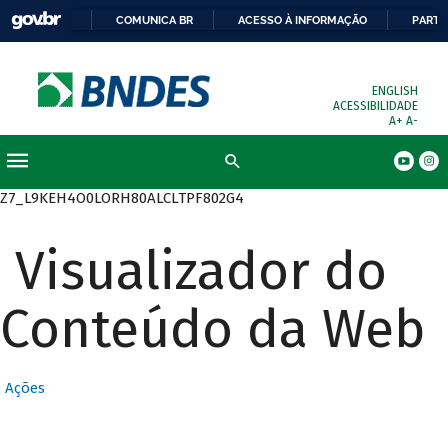
COMUNICA BR
ACESSO À INFORMAÇÃO
PARTI
ENGLISH
ACESSIBILIDADE
A+
A-
Busca
Z7_L9KEH4O0LORH80ALCLTPF802G4
Visualizador do
Conteúdo da Web
Ações