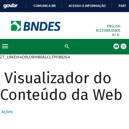
COMUNICA BR
ACESSO À INFORMAÇÃO
PARTI
ENGLISH
ACESSIBILIDADE
A+
A-
Busca
Z7_L9KEH4O0LORH80ALCLTPF802G4
Visualizador do
Conteúdo da Web
Ações