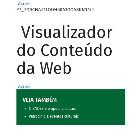
Ações
Z7_7QGCHA41LODH60A3OQA8RN14L5
Visualizador
do Conteúdo
da Web
Ações
VEJA TAMBÉM
O BNDES e o apoio à cultura
Patrocínio a eventos culturais