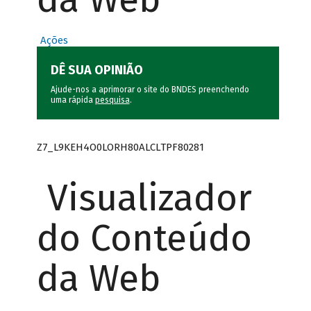
Ações
DÊ SUA OPINIÃO
Ajude-nos a aprimorar o site do BNDES preenchendo
uma rápida
pesquisa
.
Z7_L9KEH4O0LORH80ALCLTPF80281
Visualizador
do Conteúdo
da Web