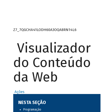
Z7_7QGCHA41LODH60A3OQA8RN14L6
Visualizador
do Conteúdo
da Web
Ações
NESTA SEÇÃO
Programação