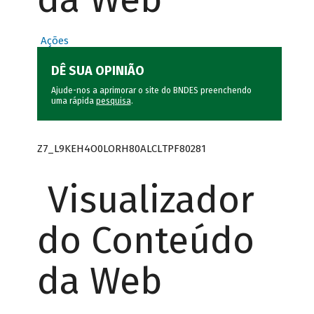
Ações
DÊ SUA OPINIÃO
Ajude-nos a aprimorar o site do BNDES preenchendo
uma rápida
pesquisa
.
Z7_L9KEH4O0LORH80ALCLTPF80281
Visualizador
do Conteúdo
da Web