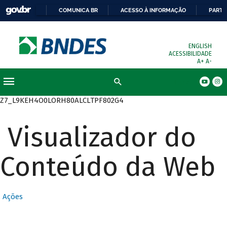
COMUNICA BR
ACESSO À INFORMAÇÃO
PARTI
ENGLISH
ACESSIBILIDADE
A+
A-
Busca
Z7_L9KEH4O0LORH80ALCLTPF802G4
Visualizador do
Conteúdo da Web
Ações