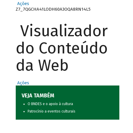
Ações
Z7_7QGCHA41LODH60A3OQA8RN14L5
Visualizador
do Conteúdo
da Web
Ações
VEJA TAMBÉM
O BNDES e o apoio à cultura
Patrocínio a eventos culturais