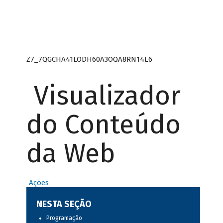
Z7_7QGCHA41LODH60A3OQA8RN14L6
Visualizador
do Conteúdo
da Web
Ações
NESTA SEÇÃO
Programação