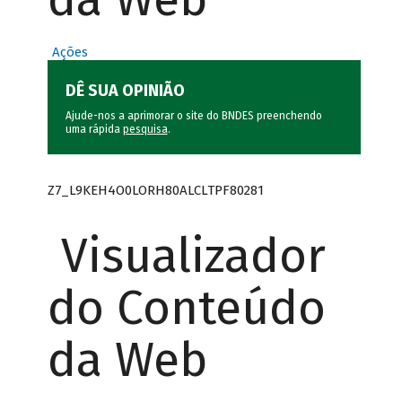
Ações
DÊ SUA OPINIÃO
Ajude-nos a aprimorar o site do BNDES preenchendo
uma rápida
pesquisa
.
Z7_L9KEH4O0LORH80ALCLTPF80281
Visualizador
do Conteúdo
da Web