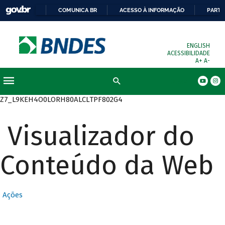
COMUNICA BR
ACESSO À INFORMAÇÃO
PARTI
ENGLISH
ACESSIBILIDADE
A+
A-
Busca
Z7_L9KEH4O0LORH80ALCLTPF802G4
Visualizador do
Conteúdo da Web
Ações