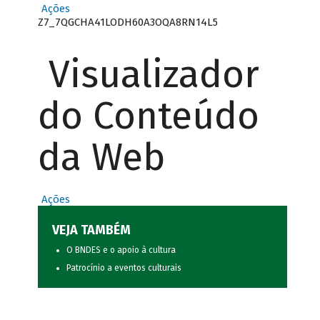
Ações
Z7_7QGCHA41LODH60A3OQA8RN14L5
Visualizador
do Conteúdo
da Web
Ações
VEJA TAMBÉM
O BNDES e o apoio à cultura
Patrocínio a eventos culturais