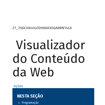
Z7_7QGCHA41LODH60A3OQA8RN14L6
Visualizador
do Conteúdo
da Web
Ações
NESTA SEÇÃO
Programação