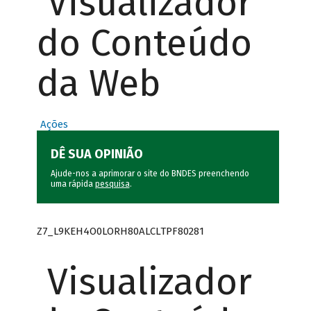
Visualizador
do Conteúdo
da Web
Ações
DÊ SUA OPINIÃO
Ajude-nos a aprimorar o site do BNDES preenchendo
uma rápida
pesquisa
.
Z7_L9KEH4O0LORH80ALCLTPF80281
Visualizador