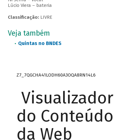
Lúcio Viera – bateria
Classificação:
LIVRE
Veja também
Quintas no BNDES
Z7_7QGCHA41LODH60A3OQA8RN14L6
Visualizador
do Conteúdo
da Web