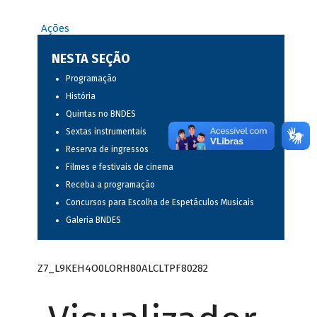
Ações
NESTA SEÇÃO
Programação
História
Quintas no BNDES
Sextas instrumentais
Reserva de ingressos
Filmes e festivais de cinema
Receba a programação
Concursos para Escolha de Espetáculos Musicais
Galeria BNDES
Z7_L9KEH4O0LORH80ALCLTPF80282