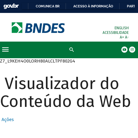
COMUNICA BR
ACESSO À INFORMAÇÃO
PARTI
ENGLISH
ACESSIBILIDADE
A+
A-
Busca
Z7_L9KEH4O0LORH80ALCLTPF802G4
Visualizador do
Conteúdo da Web
Ações