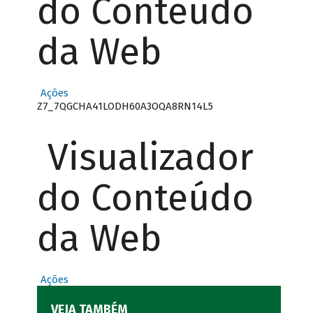
do Conteúdo
da Web
Ações
Z7_7QGCHA41LODH60A3OQA8RN14L5
Visualizador
do Conteúdo
da Web
Ações
VEJA TAMBÉM