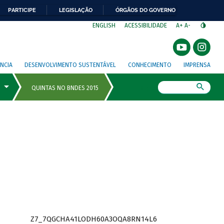
PARTICIPE
LEGISLAÇÃO
ÓRGÃOS DO GOVERNO
⁣
ENGLISH
ACESSIBILIDADE
A+
A-
NCIA
DESENVOLVIMENTO SUSTENTÁVEL
CONHECIMENTO
IMPRENSA
Busca
Z7_7QGCHA41LODH60A3OQA8RN14L6