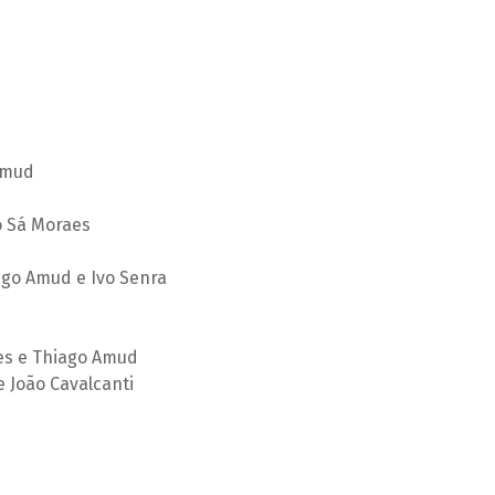
Amud
 Sá Moraes
ago Amud e Ivo Senra
es e Thiago Amud
e João Cavalcanti