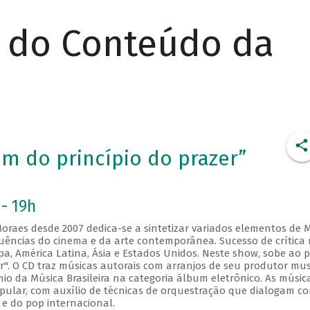
r do Conteúdo da
m do princípio do prazer”
- 19h
Moraes desde 2007 dedica-se a sintetizar variados elementos de 
influências do cinema e da arte contemporânea. Sucesso de crítica
pa, América Latina, Ásia e Estados Unidos. Neste show, sobe ao 
r". O CD traz músicas autorais com arranjos de seu produtor mus
io da Música Brasileira na categoria álbum eletrônico. As músic
lar, com auxílio de técnicas de orquestração que dialogam c
e do pop internacional.