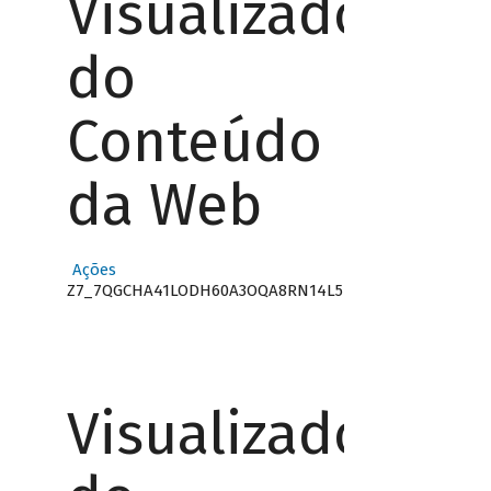
Visualizador
do
Conteúdo
da Web
Ações
Z7_7QGCHA41LODH60A3OQA8RN14L5
Visualizador