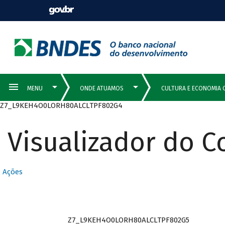
Z7_L9KEH4O0LORH80ALCLTPF802G4
Visualizador do 
Ações
Z7_L9KEH4O0LORH80ALCLTPF802G5