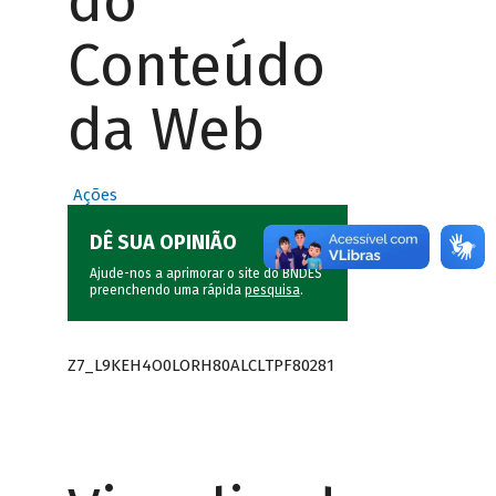
do
Conteúdo
da Web
Ações
DÊ SUA OPINIÃO
Ajude-nos a aprimorar o site do BNDES
preenchendo uma rápida
pesquisa
.
Z7_L9KEH4O0LORH80ALCLTPF80281