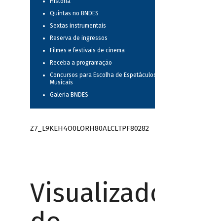
História
Quintas no BNDES
Sextas instrumentais
Reserva de ingressos
Filmes e festivais de cinema
Receba a programação
Concursos para Escolha de Espetáculos
Musicais
Galeria BNDES
Z7_L9KEH4O0LORH80ALCLTPF80282
Visualizador