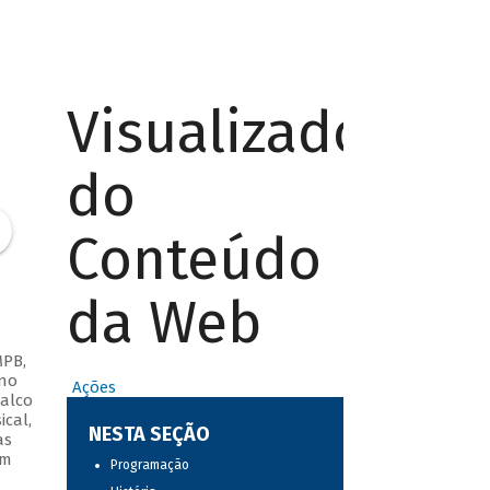
Visualizador
do
Conteúdo
da Web
MPB,
 no
Ações
palco
ical,
NESTA SEÇÃO
as
om
Programação