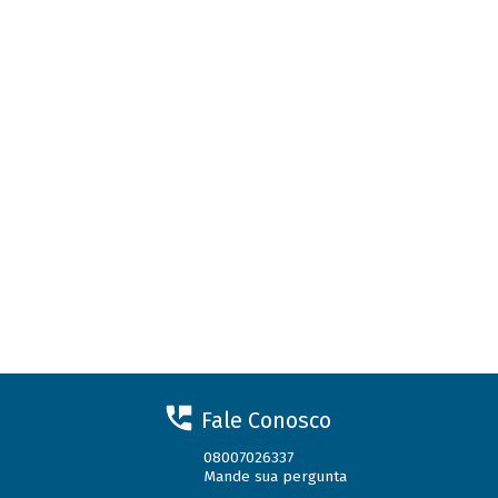
Fale Conosco
08007026337
Mande sua pergunta