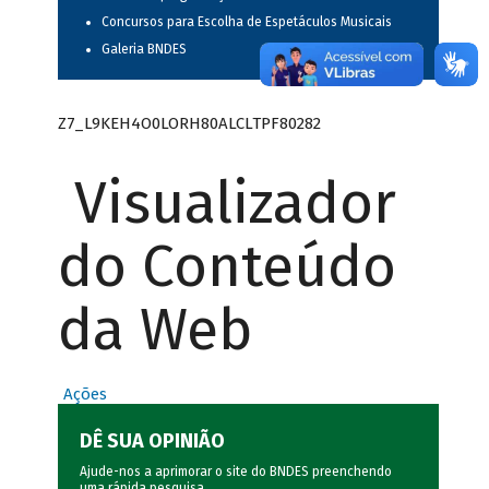
Concursos para Escolha de Espetáculos Musicais
Galeria BNDES
Z7_L9KEH4O0LORH80ALCLTPF80282
Visualizador
do Conteúdo
da Web
Ações
DÊ SUA OPINIÃO
Ajude-nos a aprimorar o site do BNDES preenchendo
uma rápida
pesquisa
.