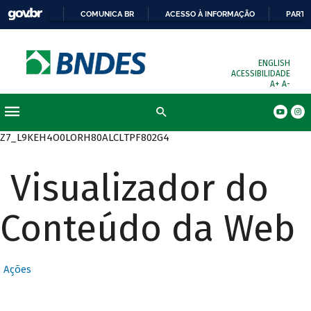
COMUNICA BR
ACESSO À INFORMAÇÃO
PARTI
ENGLISH
ACESSIBILIDADE
A+
A-
Busca
Z7_L9KEH4O0LORH80ALCLTPF802G4
Visualizador do
Conteúdo da Web
Ações