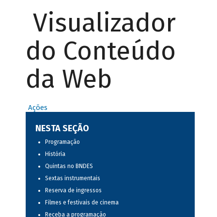
Visualizador
do Conteúdo
da Web
Ações
NESTA SEÇÃO
Programação
História
Quintas no BNDES
Sextas instrumentais
Reserva de ingressos
Filmes e festivais de cinema
Receba a programação