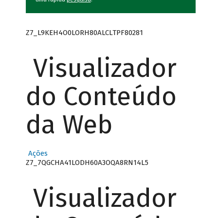
Z7_L9KEH4O0LORH80ALCLTPF80281
Visualizador
do Conteúdo
da Web
Ações
Z7_7QGCHA41LODH60A3OQA8RN14L5
Visualizador