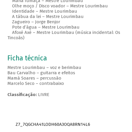
Maria fumaça – Mestre Lourimbau
Olhe moço / Disco voador – Mestre Lourimbau
Identidade – Mestre Lourimbau
A tábua da lei – Mestre Lourimbau
Zagueiro – Jorge Benjor
Pote d’água – Mestre Lourimbau
Afoxé Axé – Mestre Lourimbau (música incidental: Os
Tincoãs)
Ficha técnica
Mestre Lourimbau – voz e berimbau
Bau Carvalho – guitarra e efeitos
Mamá Soares – percussão
Marcelo Seco – contrabaixo
Classificação:
LIVRE
Z7_7QGCHA41LODH60A3OQA8RN14L6