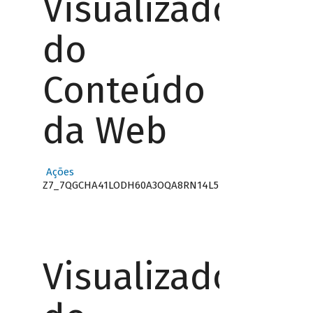
Visualizador
do
Conteúdo
da Web
Ações
Z7_7QGCHA41LODH60A3OQA8RN14L5
Visualizador