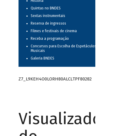
História
Quintas no BNDES
Sextas instrumentais
Reserva de ingressos
Filmes e festivais de cinema
Receba a programação
Concursos para Escolha de Espetáculos
Musicais
Galeria BNDES
Z7_L9KEH4O0LORH80ALCLTPF80282
Visualizador