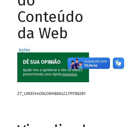
do
Conteúdo
da Web
Ações
DÊ SUA OPINIÃO
Ajude-nos a aprimorar o site do BNDES
preenchendo uma rápida
pesquisa
.
Z7_L9KEH4O0LORH80ALCLTPF80281