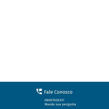
Fale Conosco
08007026337
Mande sua pergunta