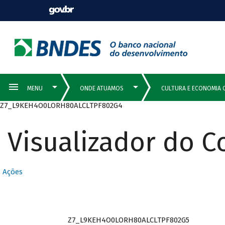
Z7_L9KEH4O0LORH80ALCLTPF802G4
Visualizador do 
Ações
Z7_L9KEH4O0LORH80ALCLTPF802G5