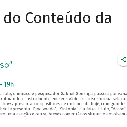
r do Conteúdo da
aso”
- 19h
o solo, o músico e pesquisador Gabriel Gonzaga passeia por vári
e. Explorando o instrumento em seus vários recursos numa seleçã
 show apresenta compositores de ontem e de hoje, com grandes
briel apresenta “Pipa voada”, “Sintonia” e a faixa-título, “Acaso”
re uma canção e outra, breves comentários situam e envolvem 