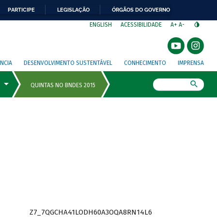
PARTICIPE
LEGISLAÇÃO
ÓRGÃOS DO GOVERNO
⁣
ENGLISH
ACESSIBILIDADE
A+
A-
NCIA
DESENVOLVIMENTO SUSTENTÁVEL
CONHECIMENTO
IMPRENSA
Busca
Z7_7QGCHA41LODH60A3OQA8RN14L6