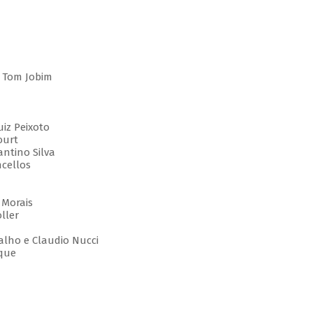
 Tom Jobim
iz Peixoto
ourt
ntino Silva
cellos
 Morais
ller
lho e Claudio Nucci
que