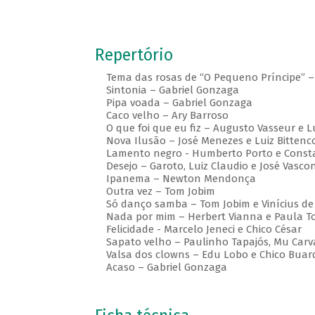
Repertório
Tema das rosas de “O Pequeno Príncipe” –
Sintonia – Gabriel Gonzaga
Pipa voada – Gabriel Gonzaga
Caco velho – Ary Barroso
O que foi que eu fiz – Augusto Vasseur e Lu
Nova Ilusão – José Menezes e Luiz Bittenc
Lamento negro - Humberto Porto e Consta
Desejo – Garoto, Luiz Claudio e José Vascon
Ipanema – Newton Mendonça
Outra vez – Tom Jobim
Só danço samba – Tom Jobim e Vinícius de
Nada por mim – Herbert Vianna e Paula To
Felicidade - Marcelo Jeneci e Chico César
Sapato velho – Paulinho Tapajós, Mu Carva
Valsa dos clowns – Edu Lobo e Chico Buar
Acaso – Gabriel Gonzaga