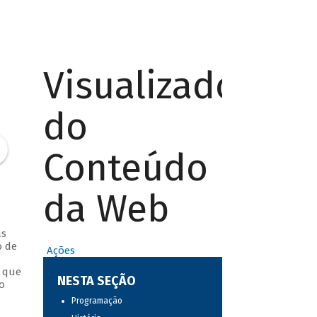
Visualizador
do
Conteúdo
da Web
as
o de
Ações
, que
NESTA SEÇÃO
o
Programação