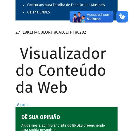
Concursos para Escolha de Espetáculos Musicais
Galeria BNDES
Z7_L9KEH4O0LORH80ALCLTPF80282
Visualizador
do Conteúdo
da Web
Ações
DÊ SUA OPINIÃO
Ajude-nos a aprimorar o site do BNDES preenchendo
uma rápida
pesquisa
.