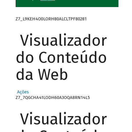
Z7_L9KEH4O0LORH80ALCLTPF80281
Visualizador
do Conteúdo
da Web
Ações
Z7_7QGCHA41LODH60A3OQA8RN14L5
Visualizador