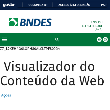
COMUNICA BR
ACESSO À INFORMAÇÃO
PARTI
ENGLISH
ACESSIBILIDADE
A+
A-
Busca
Z7_L9KEH4O0LORH80ALCLTPF802G4
Visualizador do
Conteúdo da Web
Ações