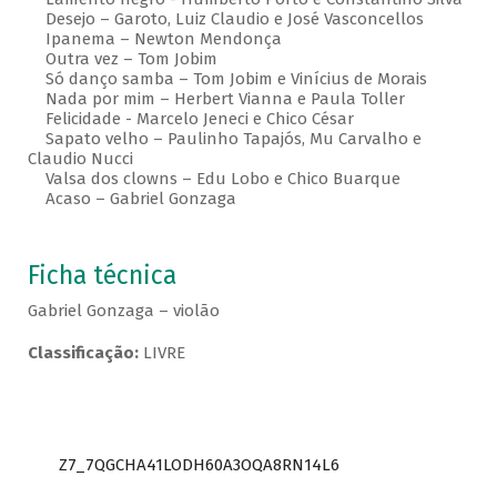
Desejo – Garoto, Luiz Claudio e José Vasconcellos
Ipanema – Newton Mendonça
Outra vez – Tom Jobim
Só danço samba – Tom Jobim e Vinícius de Morais
Nada por mim – Herbert Vianna e Paula Toller
Felicidade - Marcelo Jeneci e Chico César
Sapato velho – Paulinho Tapajós, Mu Carvalho e
Claudio Nucci
Valsa dos clowns – Edu Lobo e Chico Buarque
Acaso – Gabriel Gonzaga
Ficha técnica
Gabriel Gonzaga – violão
Classificação:
LIVRE
Z7_7QGCHA41LODH60A3OQA8RN14L6