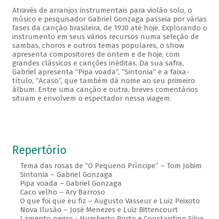
Através de arranjos instrumentais para violão solo, o
músico e pesquisador Gabriel Gonzaga passeia por várias
fases da canção brasileira, de 1930 até hoje. Explorando o
instrumento em seus vários recursos numa seleção de
sambas, choros e outros temas populares, o show
apresenta compositores de ontem e de hoje, com
grandes clássicos e canções inéditas. Da sua safra,
Gabriel apresenta “Pipa voada”, “Sintonia” e a faixa-
título, “Acaso”, que também dá nome ao seu primeiro
álbum. Entre uma canção e outra, breves comentários
situam e envolvem o espectador nessa viagem.
Repertório
Tema das rosas de “O Pequeno Príncipe” – Tom Jobim
Sintonia – Gabriel Gonzaga
Pipa voada – Gabriel Gonzaga
Caco velho – Ary Barroso
O que foi que eu fiz – Augusto Vasseur e Luiz Peixoto
Nova Ilusão – José Menezes e Luiz Bittencourt
Lamento negro - Humberto Porto e Constantino Silva