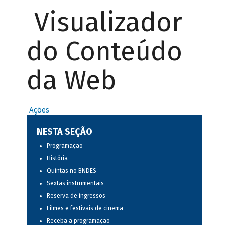
Visualizador
do Conteúdo
da Web
Ações
NESTA SEÇÃO
Programação
História
Quintas no BNDES
Sextas instrumentais
Reserva de ingressos
Filmes e festivais de cinema
Receba a programação