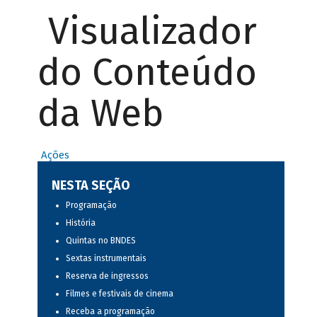
Visualizador
do Conteúdo
da Web
Ações
NESTA SEÇÃO
Programação
História
Quintas no BNDES
Sextas instrumentais
Reserva de ingressos
Filmes e festivais de cinema
Receba a programação