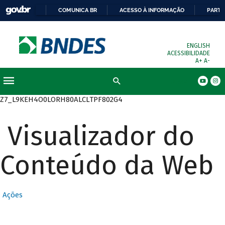
COMUNICA BR
ACESSO À INFORMAÇÃO
PARTI
ENGLISH
ACESSIBILIDADE
A+
A-
Busca
Z7_L9KEH4O0LORH80ALCLTPF802G4
Visualizador do
Conteúdo da Web
Ações