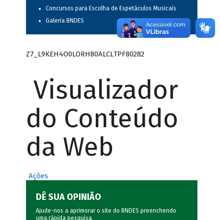
Concursos para Escolha de Espetáculos Musicais
Galeria BNDES
Z7_L9KEH4O0LORH80ALCLTPF80282
Visualizador
do Conteúdo
da Web
Ações
DÊ SUA OPINIÃO
Ajude-nos a aprimorar o site do BNDES preenchendo
uma rápida
pesquisa
.