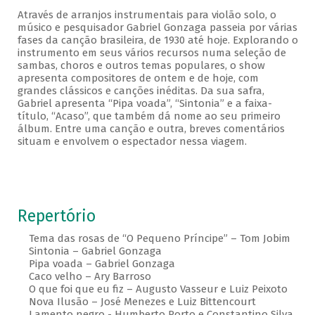
Através de arranjos instrumentais para violão solo, o
músico e pesquisador Gabriel Gonzaga passeia por várias
fases da canção brasileira, de 1930 até hoje. Explorando o
instrumento em seus vários recursos numa seleção de
sambas, choros e outros temas populares, o show
apresenta compositores de ontem e de hoje, com
grandes clássicos e canções inéditas. Da sua safra,
Gabriel apresenta “Pipa voada”, “Sintonia” e a faixa-
título, “Acaso”, que também dá nome ao seu primeiro
álbum. Entre uma canção e outra, breves comentários
situam e envolvem o espectador nessa viagem.
Repertório
Tema das rosas de “O Pequeno Príncipe” – Tom Jobim
Sintonia – Gabriel Gonzaga
Pipa voada – Gabriel Gonzaga
Caco velho – Ary Barroso
O que foi que eu fiz – Augusto Vasseur e Luiz Peixoto
Nova Ilusão – José Menezes e Luiz Bittencourt
Lamento negro - Humberto Porto e Constantino Silva