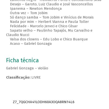
Desejo – Garoto, Luiz Claudio e José Vasconcellos
Ipanema – Newton Mendonça
Outra vez – Tom Jobim
Só danço samba – Tom Jobim e Vinícius de Morais
Nada por mim – Herbert Vianna e Paula Toller
Felicidade - Marcelo Jeneci e Chico César
Sapato velho – Paulinho Tapajós, Mu Carvalho e
Claudio Nucci
Valsa dos clowns – Edu Lobo e Chico Buarque
Acaso – Gabriel Gonzaga
Ficha técnica
Gabriel Gonzaga – violão
Classificação:
LIVRE
Z7_7QGCHA41LODH60A3OQA8RN14L6