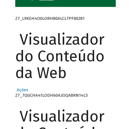
Z7_L9KEH4O0LORH80ALCLTPF80281
Visualizador
do Conteúdo
da Web
Ações
Z7_7QGCHA41LODH60A3OQA8RN14L5
Visualizador