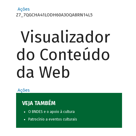
Ações
Z7_7QGCHA41LODH60A3OQA8RN14L5
Visualizador
do Conteúdo
da Web
Ações
VEJA TAMBÉM
O BNDES e o apoio à cultura
Patrocínio a eventos culturais