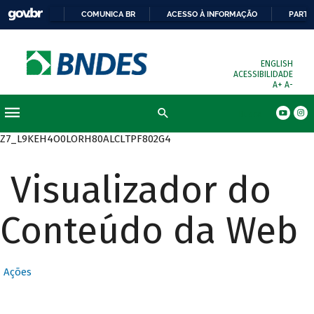
COMUNICA BR
ACESSO À INFORMAÇÃO
PARTI
ENGLISH
ACESSIBILIDADE
A+
A-
Busca
Z7_L9KEH4O0LORH80ALCLTPF802G4
Visualizador do
Conteúdo da Web
Ações