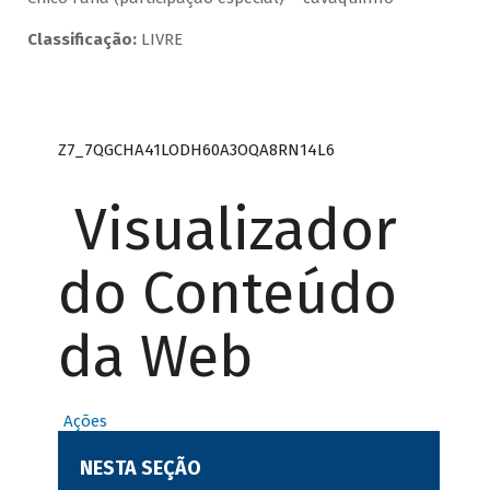
Classificação:
LIVRE
Z7_7QGCHA41LODH60A3OQA8RN14L6
Visualizador
do Conteúdo
da Web
Ações
NESTA SEÇÃO