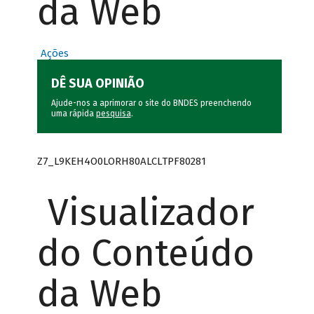
da Web
Ações
DÊ SUA OPINIÃO
Ajude-nos a aprimorar o site do BNDES preenchendo
uma rápida
pesquisa
.
Z7_L9KEH4O0LORH80ALCLTPF80281
Visualizador
do Conteúdo
da Web