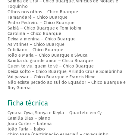
Samba de Orly – Chico Buarque, Vinícius de Moraes e
Toquinho
Olhos nos olhos – Chico Buarque
Tamandaré – Chico Buarque
Pedro Pedreiro – Chico Buarque
Sabiá – Chico Buarque e Tom Jobim
Carolina – Chico Buarque
Deixa a menina – Chico Buarque
As vitrines – Chico Buarque
Cotidiano – Chico Buarque
João e Maria – Chico Buarque e Sivuca
Samba do grande amor – Chico Buarque
Quem te viu, quem te vê – Chico Buarque
Deixa solto – Chico Buarque, Arlindo Cruz e Sombrinha
Vai passar – Chico Buarque e Francis Hime
Não existe pecado ao sul do Equador – Chico Buarque e
Ruy Guerra
Ficha técnica
Cynara, Cyva, Sonya e Keyla – Quarteto em Cy
Camilla Dias – piano
João Cortez – bateria
João Faria – baixo
Chico Faria (participação especial) – cavaquinho