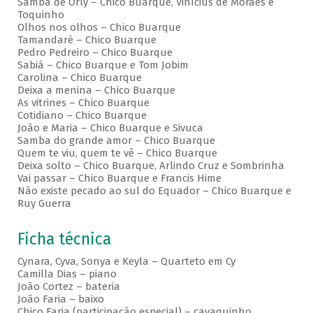
Samba de Orly – Chico Buarque, Vinícius de Moraes e
Toquinho
Olhos nos olhos – Chico Buarque
Tamandaré – Chico Buarque
Pedro Pedreiro – Chico Buarque
Sabiá – Chico Buarque e Tom Jobim
Carolina – Chico Buarque
Deixa a menina – Chico Buarque
As vitrines – Chico Buarque
Cotidiano – Chico Buarque
João e Maria – Chico Buarque e Sivuca
Samba do grande amor – Chico Buarque
Quem te viu, quem te vê – Chico Buarque
Deixa solto – Chico Buarque, Arlindo Cruz e Sombrinha
Vai passar – Chico Buarque e Francis Hime
Não existe pecado ao sul do Equador – Chico Buarque e
Ruy Guerra
Ficha técnica
Cynara, Cyva, Sonya e Keyla – Quarteto em Cy
Camilla Dias – piano
João Cortez – bateria
João Faria – baixo
Chico Faria (participação especial) – cavaquinho