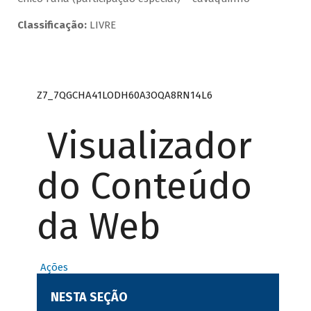
Classificação:
LIVRE
Z7_7QGCHA41LODH60A3OQA8RN14L6
Visualizador
do Conteúdo
da Web
Ações
NESTA SEÇÃO