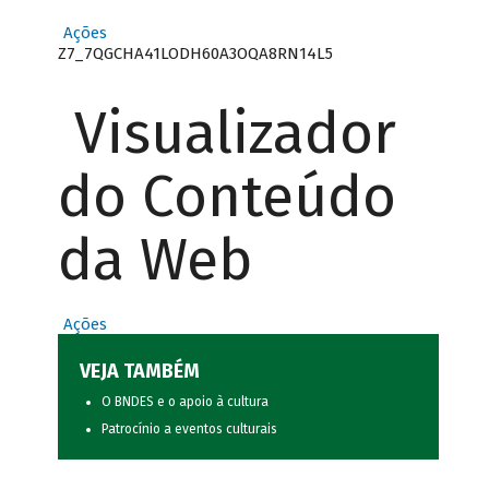
Ações
Z7_7QGCHA41LODH60A3OQA8RN14L5
Visualizador
do Conteúdo
da Web
Ações
VEJA TAMBÉM
O BNDES e o apoio à cultura
Patrocínio a eventos culturais