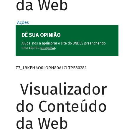
da Web
Ações
DÊ SUA OPINIÃO
Ajude-nos a aprimorar o site do BNDES preenchendo
uma rápida
pesquisa
.
Z7_L9KEH4O0LORH80ALCLTPF80281
Visualizador
do Conteúdo
da Web