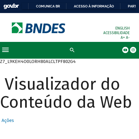
COMUNICA BR
ACESSO À INFORMAÇÃO
PARTI
ENGLISH
ACESSIBILIDADE
A+
A-
Busca
Z7_L9KEH4O0LORH80ALCLTPF802G4
Visualizador do
Conteúdo da Web
Ações