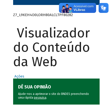
Z7_L9KEH4O0LORH80ALCLTPF80282
Visualizador
do Conteúdo
da Web
Ações
DÊ SUA OPINIÃO
Ajude-nos a aprimorar o site do BNDES preenchendo
uma rápida
pesquisa
.