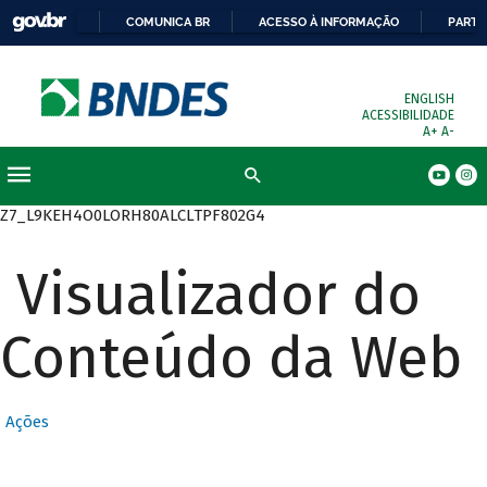
COMUNICA BR
ACESSO À INFORMAÇÃO
PARTI
ENGLISH
ACESSIBILIDADE
A+
A-
Busca
Z7_L9KEH4O0LORH80ALCLTPF802G4
Visualizador do
Conteúdo da Web
Ações