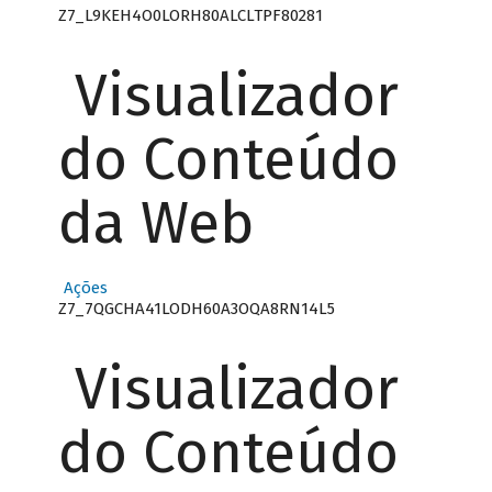
Z7_L9KEH4O0LORH80ALCLTPF80281
Visualizador
do Conteúdo
da Web
Ações
Z7_7QGCHA41LODH60A3OQA8RN14L5
Visualizador
do Conteúdo