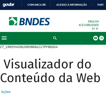
COMUNICA BR
ACESSO À INFORMAÇÃO
PARTI
ENGLISH
ACESSIBILIDADE
A+
A-
Busca
Z7_L9KEH4O0LORH80ALCLTPF802G4
Visualizador do
Conteúdo da Web
Ações