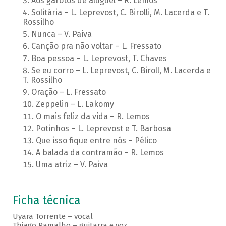
Aos garotos de aluguel – R. Lemos
Solitária – L. Leprevost, C. Birolli, M. Lacerda e T.
Rossilho
Nunca – V. Paiva
Canção pra não voltar – L. Fressato
Boa pessoa – L. Leprevost, T. Chaves
Se eu corro – L. Leprevost, C. Biroll, M. Lacerda e
T. Rossilho
Oração – L. Fressato
Zeppelin – L. Lakomy
O mais feliz da vida – R. Lemos
Potinhos – L. Leprevost e T. Barbosa
Que isso fique entre nós – Pélico
A balada da contramão – R. Lemos
Uma atriz – V. Paiva
Ficha técnica
Uyara Torrente – vocal
Thiago Ramalho – guitarra e voz