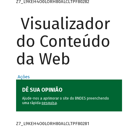
Z7_L9KEH4O0LORH80ALCLTPF80282
Visualizador
do Conteúdo
da Web
Ações
DÊ SUA OPINIÃO
Ajude-nos a aprimorar o site do BNDES preenchendo
uma rápida
pesquisa
.
Z7_L9KEH4O0LORH80ALCLTPF80281