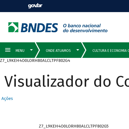
Z7_L9KEH4O0LORH80ALCLTPF802G4
Visualizador do 
Ações
Z7_L9KEH4O0LORH80ALCLTPF802G5