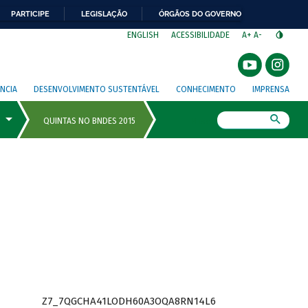
PARTICIPE
LEGISLAÇÃO
ÓRGÃOS DO GOVERNO
⁣
ENGLISH
ACESSIBILIDADE
A+
A-
NCIA
DESENVOLVIMENTO SUSTENTÁVEL
CONHECIMENTO
IMPRENSA
Busca
Z7_7QGCHA41LODH60A3OQA8RN14L6