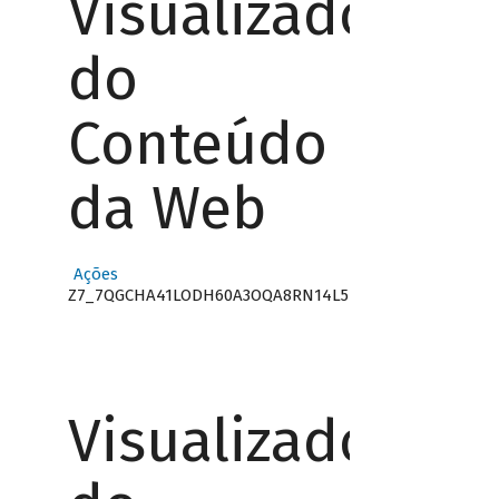
Visualizador
do
Conteúdo
da Web
Ações
Z7_7QGCHA41LODH60A3OQA8RN14L5
Visualizador