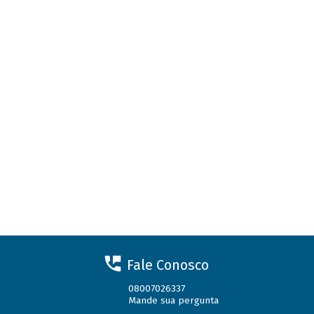
Fale Conosco
08007026337
Mande sua pergunta