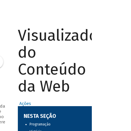
Visualizador
do
Conteúdo
da Web
Ações
 da
e
NESTA SEÇÃO
ho
ere
Programação