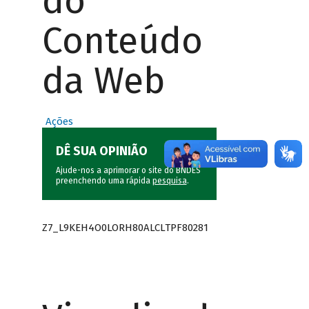
do
Conteúdo
da Web
Ações
DÊ SUA OPINIÃO
Ajude-nos a aprimorar o site do BNDES
preenchendo uma rápida
pesquisa
.
Z7_L9KEH4O0LORH80ALCLTPF80281