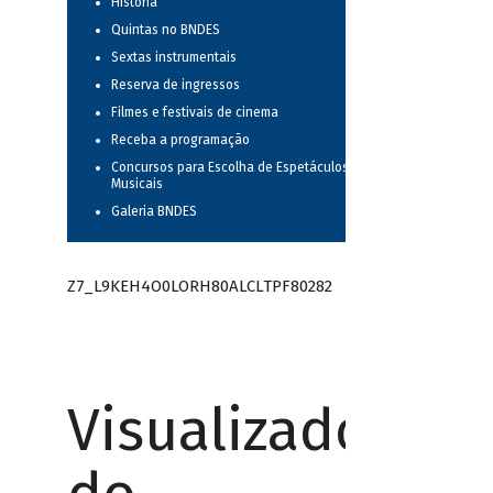
História
Quintas no BNDES
Sextas instrumentais
Reserva de ingressos
Filmes e festivais de cinema
Receba a programação
Concursos para Escolha de Espetáculos
Musicais
Galeria BNDES
Z7_L9KEH4O0LORH80ALCLTPF80282
Visualizador